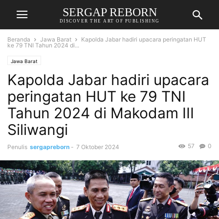
SERGAP REBORN
DISCOVER THE ART OF PUBLISHING
Beranda
Jawa Barat
Kapolda Jabar hadiri upacara peringatan HUT
ke 79 TNI Tahun 2024 di...
Jawa Barat
Kapolda Jabar hadiri upacara
peringatan HUT ke 79 TNI
Tahun 2024 di Makodam III
Siliwangi
57
0
Penulis
sergapreborn
-
7 Oktober 2024