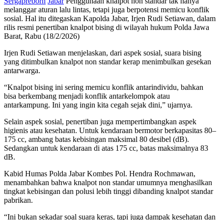
Sergapreborn
Jabar
Penggunaan knalpot non standar tak hanya
melanggar aturan lalu lintas, tetapi juga berpotensi memicu konflik
sosial. Hal itu ditegaskan Kapolda Jabar, Irjen Rudi Setiawan, dalam
rilis resmi penertiban knalpot bising di wilayah hukum Polda Jawa
Barat, Rabu (18/2/2026)
Irjen Rudi Setiawan menjelaskan, dari aspek sosial, suara bising
yang ditimbulkan knalpot non standar kerap menimbulkan gesekan
antarwarga.
“Knalpot bising ini sering memicu konflik antarindividu, bahkan
bisa berkembang menjadi konflik antarkelompok atau
antarkampung. Ini yang ingin kita cegah sejak dini,” ujarnya.
Selain aspek sosial, penertiban juga mempertimbangkan aspek
higienis atau kesehatan. Untuk kendaraan bermotor berkapasitas 80–
175 cc, ambang batas kebisingan maksimal 80 desibel (dB).
Sedangkan untuk kendaraan di atas 175 cc, batas maksimalnya 83
dB.
Kabid Humas Polda Jabar Kombes Pol. Hendra Rochmawan,
menambahkan bahwa knalpot non standar umumnya menghasilkan
tingkat kebisingan dan polusi lebih tinggi dibanding knalpot standar
pabrikan.
“Ini bukan sekadar soal suara keras, tapi juga dampak kesehatan dan