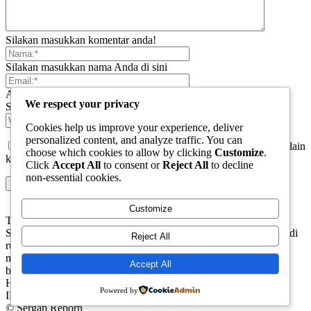
Silakan masukkan komentar anda!
Silakan masukkan nama Anda di sini
Anda telah memasukkan alamat email yang salah!
We respect your privacy
Silakan masukkan alamat email Anda di sini
Cookies help us improve your experience, deliver
personalized content, and analyze traffic. You can
Simpan nama, email, dan situs web saya di browser ini untuk lain
choose which cookies to allow by clicking
Customize
.
kali saya berkomentar.
Click
Accept All
to consent or
Reject All
to decline
non-essential cookies.
Customize
TENTANG KAMI
Sergapreborn merupakan sebuah Media Nasional yang bergerak di
Reject All
ruang jurnalistik, sebagai entitas pemberian ruang Publik, Media
merupakan literasi mutlak diperlukan sebagai kemampuan dasar
Accept All
berpikir kritis untuk hidup di abad informasi.
Hubungi kami:
contact@sergapreborn.id
Powered by
IKUTI KAMI
© Sergap Reborn