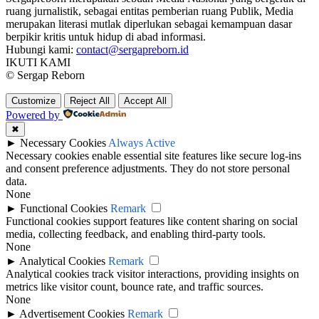
ruang jurnalistik, sebagai entitas pemberian ruang Publik, Media
merupakan literasi mutlak diperlukan sebagai kemampuan dasar
berpikir kritis untuk hidup di abad informasi.
Hubungi kami:
contact@sergapreborn.id
IKUTI KAMI
© Sergap Reborn
Customize
Reject All
Accept All
Powered by
✖
►
Necessary Cookies
Always Active
Necessary cookies enable essential site features like secure log-ins
and consent preference adjustments. They do not store personal
data.
None
►
Functional Cookies
Remark
Functional cookies support features like content sharing on social
media, collecting feedback, and enabling third-party tools.
None
►
Analytical Cookies
Remark
Analytical cookies track visitor interactions, providing insights on
metrics like visitor count, bounce rate, and traffic sources.
None
►
Advertisement Cookies
Remark