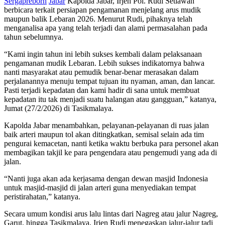
Sergapreborn
Jabar
Kapolda Jabar, Irjen Pol. Rudi Setiawan
berbicara terkait persiapan pengamanan menjelang arus mudik
maupun balik Lebaran 2026. Menurut Rudi, pihaknya telah
menganalisa apa yang telah terjadi dan alami permasalahan pada
tahun sebelumnya.
“Kami ingin tahun ini lebih sukses kembali dalam pelaksanaan
pengamanan mudik Lebaran. Lebih sukses indikatornya bahwa
nanti masyarakat atau pemudik benar-benar merasakan dalam
perjalanannya menuju tempat tujuan itu nyaman, aman, dan lancar.
Pasti terjadi kepadatan dan kami hadir di sana untuk membuat
kepadatan itu tak menjadi suatu halangan atau gangguan,” katanya,
Jumat (27/2/2026) di Tasikmalaya.
Kapolda Jabar menambahkan, pelayanan-pelayanan di ruas jalan
baik arteri maupun tol akan ditingkatkan, semisal selain ada tim
pengurai kemacetan, nanti ketika waktu berbuka para personel akan
membagikan takjil ke para pengendara atau pengemudi yang ada di
jalan.
“Nanti juga akan ada kerjasama dengan dewan masjid Indonesia
untuk masjid-masjid di jalan arteri guna menyediakan tempat
peristirahatan,” katanya.
Secara umum kondisi arus lalu lintas dari Nagreg atau jalur Nagreg,
Garut, hingga Tasikmalaya, Irjen Rudi menegaskan jalur-jalur tadi