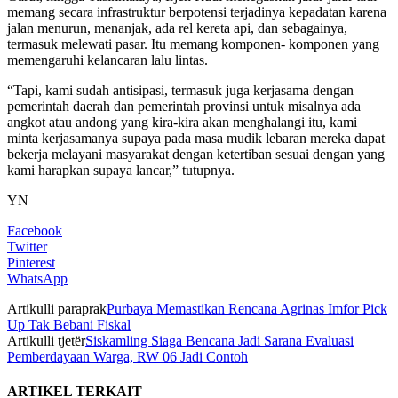
memang secara infrastruktur berpotensi terjadinya kepadatan karena
jalan menurun, menanjak, ada rel kereta api, dan sebagainya,
termasuk melewati pasar. Itu memang komponen- komponen yang
memengaruhi kelancaran lalu lintas.
“Tapi, kami sudah antisipasi, termasuk juga kerjasama dengan
pemerintah daerah dan pemerintah provinsi untuk misalnya ada
angkot atau andong yang kira-kira akan menghalangi itu, kami
minta kerjasamanya supaya pada masa mudik lebaran mereka dapat
bekerja melayani masyarakat dengan ketertiban sesuai dengan yang
kami harapkan supaya lancar,” tutupnya.
YN
Facebook
Twitter
Pinterest
WhatsApp
Artikulli paraprak
Purbaya Memastikan Rencana Agrinas Imfor Pick
Up Tak Bebani Fiskal
Artikulli tjetër
Siskamling Siaga Bencana Jadi Sarana Evaluasi
Pemberdayaan Warga, RW 06 Jadi Contoh
ARTIKEL TERKAIT