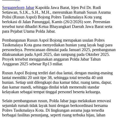
Sergapreborn
Jabar
Kapolda Jawa Barat, Irjen Pol Dr. Rudi
Setiawan, S.I.K., S.H., M.H., meresmikan Rumah Susun Asrama
Polisi (Rusun Aspol) Bojong Polres Tasikmalaya Kota yang
berlokasi di Jalan Panunggal, Kamis (26/2/2026) sore. Peresmian
tersebut turut dihadiri Ketua Bhayangkari Daerah Jawa Barat serta
para Pejabat Utama Polda Jabar.
Pembangunan Rusun Aspol Bojong merupakan usulan Polres
Tasikmalaya Kota guna menyediakan hunian yang layak bagi para
personelnya. Perencanaan dimulai pada Januari 2025, pembangunan
dilaksanakan pada April 2025, dan rampung pada Oktober 2025.
Proyek tersebut menggunakan anggaran Polda Jabar Tahun
Anggaran 2025 sebesar Rp13 miliar.
Rusun Aspol Bojong terdiri dari dua lantai, dengan masing-masing
lantai memiliki 20 unit tipe 38, sehingga total tersedia 40 unit
hunian. Setiap unit dilengkapi dua kamar tidur, ruang tamu, dapur,
dan kamar mandi, sehingga dinilai telah memenuhi standar
kelayakan sebagai tempat tinggal personel beserta keluarga.
Selain pembangunan rusun, Polda Jabar juga melakukan renovasi
sejumlah rumah tidak layak huni dengan berkoordinasi bersama
Polres Tasikmalaya Kota. Di lingkungan asrama juga tersedia
berbagai fasilitas penunjang, seperti ruang terbuka hijau, lahan