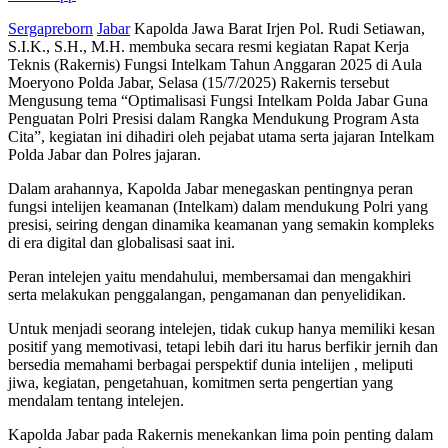
Sergapreborn
Jabar
Kapolda Jawa Barat Irjen Pol. Rudi Setiawan,
S.I.K., S.H., M.H. membuka secara resmi kegiatan Rapat Kerja
Teknis (Rakernis) Fungsi Intelkam Tahun Anggaran 2025 di Aula
Moeryono Polda Jabar, Selasa (15/7/2025) Rakernis tersebut
Mengusung tema “Optimalisasi Fungsi Intelkam Polda Jabar Guna
Penguatan Polri Presisi dalam Rangka Mendukung Program Asta
Cita”, kegiatan ini dihadiri oleh pejabat utama serta jajaran Intelkam
Polda Jabar dan Polres jajaran.
Dalam arahannya, Kapolda Jabar menegaskan pentingnya peran
fungsi intelijen keamanan (Intelkam) dalam mendukung Polri yang
presisi, seiring dengan dinamika keamanan yang semakin kompleks
di era digital dan globalisasi saat ini.
Peran intelejen yaitu mendahului, membersamai dan mengakhiri
serta melakukan penggalangan, pengamanan dan penyelidikan.
Untuk menjadi seorang intelejen, tidak cukup hanya memiliki kesan
positif yang memotivasi, tetapi lebih dari itu harus berfikir jernih dan
bersedia memahami berbagai perspektif dunia intelijen , meliputi
jiwa, kegiatan, pengetahuan, komitmen serta pengertian yang
mendalam tentang intelejen.
Kapolda Jabar pada Rakernis menekankan lima poin penting dalam