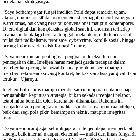
penekanan strategisnya:
“Saya berharap agar fungsi intelijen Polri dapat semakin tajam,
akurat, dan responsif dalam mendeteksi berbagai potensi gangguan
Kamtibmas, baik yang bersifat konvensional maupun kontemporer.
Di era digital dan kompleksitas global saat ini, ancaman terhadap
keamanan tidak lagi bersifat tunggal, melainkan multidimensional
mulai dari radikalisme, terorisme, cybercrime, konflik sosial, hingga
perang informasi dan disinformasi.” ujarnya.
“Saya menekankan pentingnya penguatan deteksi dini dan
pencegahan dini. Intelijen harus menjadi garda terdepan dalam
memberikan peringatan awal kepada pimpinan, serta mampu
memberi rekomendasi yang konkret, berbasis analisis yang valid dan
terukur.” Ujarnya.
Intelijen Polri harus mampu membersamai pimpinan dalam setiap
pengambilan keputusan strategis, bukan sekadar menjadi pelapor,
tetapi mitra berpikir. Oleh karena itu, diharapkan Rakernis ini
menjadi sarana peningkatan kualitas sumber daya manusia intelijen,
baik dari segi pola pikir, kemampuan teknis, maupun integritas
moral.
“Saya mendorong agar seluruh jajaran intelijen dapat memperkuat
sinergi, baik internal maupun eksternal — mulai dari lintas fungsi di
lingkungan Polri, hingga dengan TNI, BIN, BSSN, dan instansi