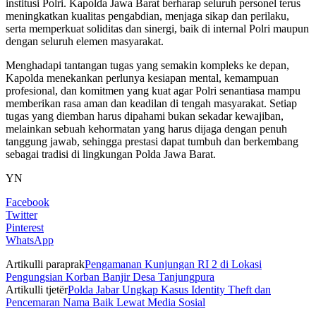
institusi Polri. Kapolda Jawa Barat berharap seluruh personel terus
meningkatkan kualitas pengabdian, menjaga sikap dan perilaku,
serta memperkuat soliditas dan sinergi, baik di internal Polri maupun
dengan seluruh elemen masyarakat.
Menghadapi tantangan tugas yang semakin kompleks ke depan,
Kapolda menekankan perlunya kesiapan mental, kemampuan
profesional, dan komitmen yang kuat agar Polri senantiasa mampu
memberikan rasa aman dan keadilan di tengah masyarakat. Setiap
tugas yang diemban harus dipahami bukan sekadar kewajiban,
melainkan sebuah kehormatan yang harus dijaga dengan penuh
tanggung jawab, sehingga prestasi dapat tumbuh dan berkembang
sebagai tradisi di lingkungan Polda Jawa Barat.
YN
Facebook
Twitter
Pinterest
WhatsApp
Artikulli paraprak
Pengamanan Kunjungan RI 2 di Lokasi
Pengungsian Korban Banjir Desa Tanjungpura
Artikulli tjetër
Polda Jabar Ungkap Kasus Identity Theft dan
Pencemaran Nama Baik Lewat Media Sosial