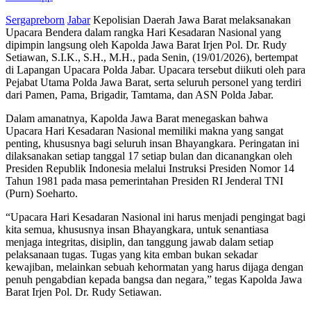
Sergapreborn
Jabar
Kepolisian Daerah Jawa Barat melaksanakan
Upacara Bendera dalam rangka Hari Kesadaran Nasional yang
dipimpin langsung oleh Kapolda Jawa Barat Irjen Pol. Dr. Rudy
Setiawan, S.I.K., S.H., M.H., pada Senin, (19/01/2026), bertempat
di Lapangan Upacara Polda Jabar. Upacara tersebut diikuti oleh para
Pejabat Utama Polda Jawa Barat, serta seluruh personel yang terdiri
dari Pamen, Pama, Brigadir, Tamtama, dan ASN Polda Jabar.
Dalam amanatnya, Kapolda Jawa Barat menegaskan bahwa
Upacara Hari Kesadaran Nasional memiliki makna yang sangat
penting, khususnya bagi seluruh insan Bhayangkara. Peringatan ini
dilaksanakan setiap tanggal 17 setiap bulan dan dicanangkan oleh
Presiden Republik Indonesia melalui Instruksi Presiden Nomor 14
Tahun 1981 pada masa pemerintahan Presiden RI Jenderal TNI
(Purn) Soeharto.
“Upacara Hari Kesadaran Nasional ini harus menjadi pengingat bagi
kita semua, khususnya insan Bhayangkara, untuk senantiasa
menjaga integritas, disiplin, dan tanggung jawab dalam setiap
pelaksanaan tugas. Tugas yang kita emban bukan sekadar
kewajiban, melainkan sebuah kehormatan yang harus dijaga dengan
penuh pengabdian kepada bangsa dan negara,” tegas Kapolda Jawa
Barat Irjen Pol. Dr. Rudy Setiawan.