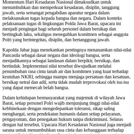
Momentum Hari Kesadaran Nasional dimaksudkan untuk
menumbuhkan dan memperkuat kesadaran, disiplin, tanggung
jawab, serta semangat pengabdian aparatur negara dalam
melaksanakan tugas kepada bangsa dan negara. Dalam konteks
pelaksanaan tugas di lingkungan Polda Jawa Barat, upacara ini
menjadi pengingat bagi seluruh personel dalam bersikap dan
bertingkah laku, sekaligus meneguhkan komitmen sebagai anggota
Polri yang berintegritas, disiplin, dan bertanggung jawab.
Kapolda Jabar juga menekankan pentingnya menanamkan nilai-nilai
Pancasila sebagai dasar negara dan ideologi bangsa, serta
menjadikannya sebagai landasan dalam berpikir, bersikap, dan
bertindak. Implementasi nilai tersebut diwujudkan melalui
penumbuhan rasa cinta tanah air dan komitmen yang kuat terhadap
keutuhan NKRI, sehingga mampu menjaga persatuan dan kesatuan,
bersikap netral dan adil, serta tidak mudah terprovokasi oleh isu-isu
yang dapat memecah belah bangsa.
Dalam kehidupan bermasyarakat yang majemuk di wilayah Jawa
Barat, setiap personel Polri wajib menjunjung tinggi nilai-nilai
kebhinekaan dengan mengedepankan toleransi, sikap saling
menghargai, serta pendekatan humanis dalam setiap pelayanan,
pengayoman, dan penegakan hukum tanpa diskriminasi. Selaras
dengan hal tersebut, Upacara Hari Kesadaran Nasional juga menjadi
sarana untuk menumbuhkan rasa cinta dan kebanggaan terhadap