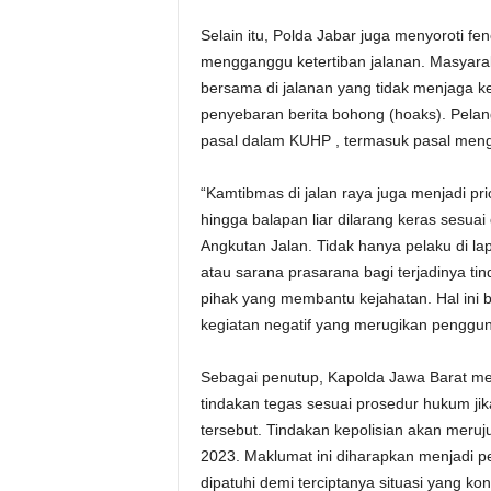
Selain itu, Polda Jabar juga menyoroti f
mengganggu ketertiban jalanan. Masyarak
bersama di jalanan yang tidak menjaga k
penyebaran berita bohong (hoaks). Pelang
pasal dalam KUHP , termasuk pasal meng
“Kamtibmas di jalan raya juga menjadi pri
hingga balapan liar dilarang keras sesu
Angkutan Jalan. Tidak hanya pelaku di lap
atau sarana prasarana bagi terjadinya ti
pihak yang membantu kejahatan. Hal ini 
kegiatan negatif yang merugikan pengguna
Sebagai penutup, Kapolda Jawa Barat m
tindakan tegas sesuai prosedur hukum ji
tersebut. Tindakan kepolisian akan meru
2023. Maklumat ini diharapkan menjadi p
dipatuhi demi terciptanya situasi yang k