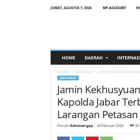
JUMAT, AGUSTUS 7, 2026
MY ACCOUNT
H
HOME
DAERAH
INTERNAS
Beranda
Jawa Barat
Jamin Kekhusyuan Ramadhan 
JAWA BARAT
Jamin Kekhusyua
Kapolda Jabar Ter
Larangan Petasan 
Penulis
Adminsergap
-
24 Februari 2026
92