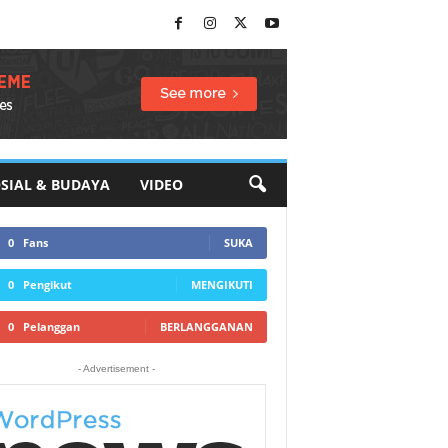
SIAL & BUDAYA
VIDEO
0
Fans
SUKA
0
Pengikut
MENGIKUTI
0
Pelanggan
BERLANGGANAN
- Advertisement -