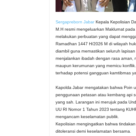
Sergapreborn
Jabar
Kepala Kepolisian Dae
M.H resmi mengeluarkan Maklumat pada t
melakukan perbuatan yang dapat mengg
Ramadhan 1447 H/2026 M di wilayah huku
diambil guna memastikan seluruh lapisan
menjalankan ibadah dengan rasa aman, n
maupun kerumunan yang memicu konflik.
terhadap potensi gangguan kamtibmas ya
Kapolda Jabar mengatakan bahwa Poin u
penggunaan petasan atau kembang api se
yang sah. Larangan ini merujuk pada U
UU RI Nomor 1 Tahun 2023 tentang KUHP
mengancam keselamatan publik.
Kepolisian mengingatkan bahwa tindak
ditoleransi demi keselamatan bersama.