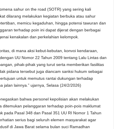
enomena sahur on the road (SOTR) yang sering kali
at dilarang melakukan kegiatan berbuka atau sahur
etertiban, memicu kegaduhan, hingga potensi tawuran dan
garan terhadap poin ini dapat dijerat dengan berbagai
enai kenakalan dan perkelahian kelompok.
oritas, di mana aksi kebut-kebutan, konvoi kendaraan,
ai dengan UU Nomor 22 Tahun 2009 tentang Lalu Lintas dan
angan, pihak-pihak yang turut serta memberikan fasilitas
ndak pidana tersebut juga diancam sanksi hukum sebagai
bertujuan untuk memutus rantai dukungan terhadap
 jalan lainnya.” ujarnya, Selasa (24/2/2026)
enegaskan bahwa personel kepolisian akan melakukan
ka ditemukan pelanggaran terhadap poin-pois maklumat
juk pada Pasal 348 dan Pasal 351 UU RI Nomor 1 Tahun
erhatian serius bagi seluruh elemen masyarakat agar
ondusif di Jawa Barat selama bulan suci Ramadhan