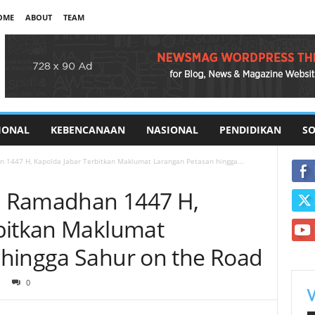
OME
ABOUT
TEAM
IONAL
KEBENCANAAN
NASIONAL
PENDIDIKAN
SO
1447 H, Kapolda Jabar Terbitkan Maklumat Larangan Petasan hingga...
n Ramadhan 1447 H,
bitkan Maklumat
hingga Sahur on the Road
0