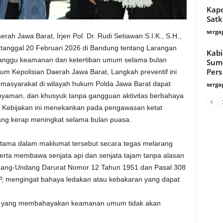
Kapo
Satk
serga
rah Jawa Barat, Irjen Pol. Dr. Rudi Setiawan S.I.K., S.H.,
anggal 20 Februari 2026 di Bandung tentang Larangan
Kabi
anggu keamanan dan ketertiban umum selama bulan
Sume
Pers
m Kepolisian Daerah Jawa Barat, Langkah preventif ini
 masyarakat di wilayah hukum Polda Jawa Barat dapat
serga
yaman, dan khusyuk tanpa gangguan aktivitas berbahaya
 Kebijakan ini menekankan pada pengawasan ketat
ng kerap meningkat selama bulan puasa.
tama dalam maklumat tersebut secara tegas melarang
rta membawa senjata api dan senjata tajam tanpa alasan
ndang-Undang Darurat Nomor 12 Tahun 1951 dan Pasal 308
, mengingat bahaya ledakan atau kebakaran yang dapat
an yang membahayakan keamanan umum tidak akan