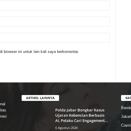
 browser ini untuk lain kali saya berkomentar.
ARTIKEL LAINNYA
KA
nal
Band
Polda Jabar Bongkar Kasus
itas
Ujaran Kebencian Berbasis
rasi
Jakar
AI, Pelaku Cari Engagement...
Ciami
6 Agustus 2026