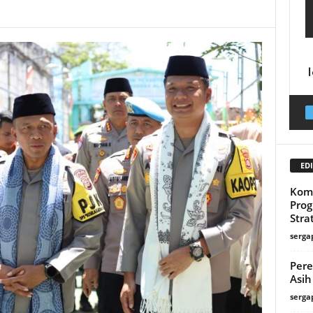
EDI
Komi
Prog
Stra
serga
Pere
Asih
serga