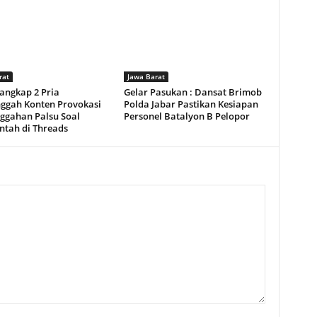
rat
Jawa Barat
Tangkap 2 Pria
Gelar Pasukan : Dansat Brimob
ggah Konten Provokasi
Polda Jabar Pastikan Kesiapan
ggahan Palsu Soal
Personel Batalyon B Pelopor
ntah di Threads