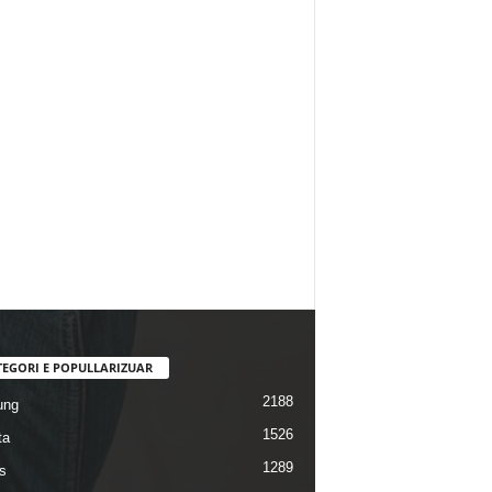
TEGORI E POPULLARIZUAR
2188
ung
1526
ta
1289
s