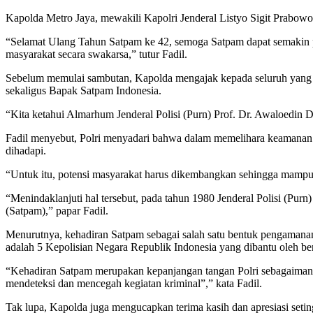
Kapolda Metro Jaya, mewakili Kapolri Jenderal Listyo Sigit Prabow
“Selamat Ulang Tahun Satpam ke 42, semoga Satpam dapat semakin p
masyarakat secara swakarsa,” tutur Fadil.
Sebelum memulai sambutan, Kapolda mengajak kepada seluruh yang h
sekaligus Bapak Satpam Indonesia.
“Kita ketahui Almarhum Jenderal Polisi (Purn) Prof. Dr. Awaloedin 
Fadil menyebut, Polri menyadari bahwa dalam memelihara keamanan da
dihadapi.
“Untuk itu, potensi masyarakat harus dikembangkan sehingga mamp
“Menindaklanjuti hal tersebut, pada tahun 1980 Jenderal Polisi (P
(Satpam),” papar Fadil.
Menurutnya, kehadiran Satpam sebagai salah satu bentuk pengamanan 
adalah 5 Kepolisian Negara Republik Indonesia yang dibantu oleh 
“Kehadiran Satpam merupakan kepanjangan tangan Polri sebagaimana
mendeteksi dan mencegah kegiatan kriminal”,” kata Fadil.
Tak lupa, Kapolda juga mengucapkan terima kasih dan apresiasi seti