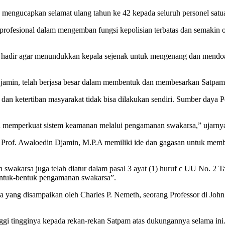
o mengucapkan selamat ulang tahun ke 42 kepada seluruh personel sat
rofesional dalam mengemban fungsi kepolisian terbatas dan semakin 
adir agar menundukkan kepala sejenak untuk mengenang dan mendoaka
Djamin, telah berjasa besar dalam membentuk dan membesarkan Satpam sa
n ketertiban masyarakat tidak bisa dilakukan sendiri. Sumber daya Pol
u memperkuat sistem keamanan melalui pengamanan swakarsa,” ujarny
urn) Prof. Awaloedin Djamin, M.P.A memiliki ide dan gagasan untuk 
swakarsa juga telah diatur dalam pasal 3 ayat (1) huruf c UU No. 2 
bentuk-bentuk pengamanan swakarsa”.
 yang disampaikan oleh Charles P. Nemeth, seorang Professor di Joh
nggi tingginya kepada rekan-rekan Satpam atas dukungannya selama ini