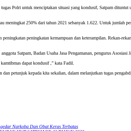
gas Polri untuk menciptakan situasi yang kondusif, Satpam dituntut 
au meningkat 250% dari tahun 2021 sebanyak 1.622. Untuk jumlah pe
gan peningkatan peningkatan kemampuan dan keterampilan. Rekan-rekan 
 anggota Satpam, Badan Usaha Jasa Pengamanan, pengurus Asosiasi Jas
s kamtibmas dapat kondusif ,” kata Fadil.
n petunjuk kepada kita sekalian, dalam melanjutkan tugas pengabdia
ngedar Narkoba Dan Obat Keras Terbatas