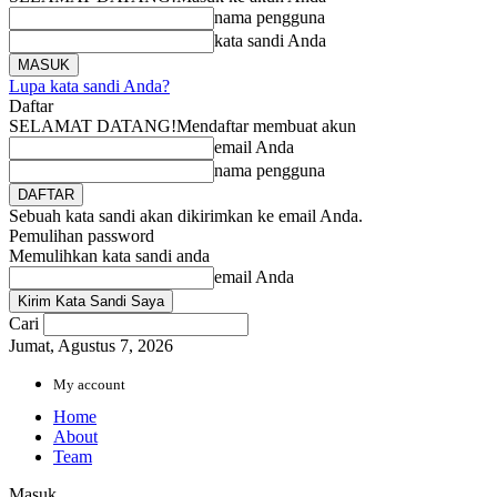
nama pengguna
kata sandi Anda
Lupa kata sandi Anda?
Daftar
SELAMAT DATANG!
Mendaftar membuat akun
email Anda
nama pengguna
Sebuah kata sandi akan dikirimkan ke email Anda.
Pemulihan password
Memulihkan kata sandi anda
email Anda
Cari
Jumat, Agustus 7, 2026
My account
Home
About
Team
Masuk