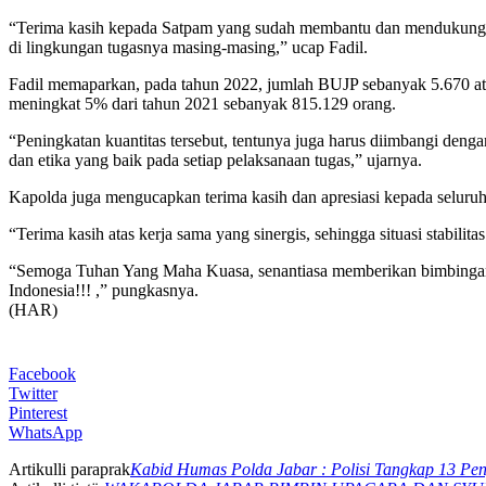
“Terima kasih kepada Satpam yang sudah membantu dan mendukung tu
di lingkungan tugasnya masing-masing,” ucap Fadil.
Fadil memaparkan, pada tahun 2022, jumlah BUJP sebanyak 5.670 at
meningkat 5% dari tahun 2021 sebanyak 815.129 orang.
“Peningkatan kuantitas tersebut, tentunya juga harus diimbangi den
dan etika yang baik pada setiap pelaksanaan tugas,” ujarnya.
Kapolda juga mengucapkan terima kasih dan apresiasi kepada seluruh
“Terima kasih atas kerja sama yang sinergis, sehingga situasi stabilita
“Semoga Tuhan Yang Maha Kuasa, senantiasa memberikan bimbingan da
Indonesia!!! ,” pungkasnya.
(HAR)
Facebook
Twitter
Pinterest
WhatsApp
Artikulli paraprak
Kabid Humas Polda Jabar : Polisi Tangkap 13 Pe