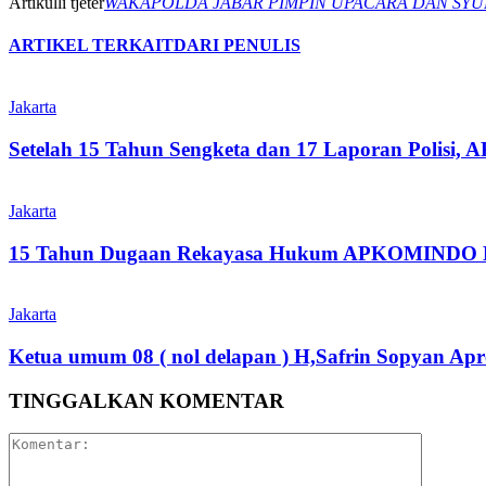
Artikulli tjetër
WAKAPOLDA JABAR PIMPIN UPACARA DAN SYUK
ARTIKEL TERKAIT
DARI PENULIS
Jakarta
Setelah 15 Tahun Sengketa dan 17 Laporan Polisi
Jakarta
15 Tahun Dugaan Rekayasa Hukum APKOMINDO Belu
Jakarta
Ketua umum 08 ( nol delapan ) H,Safrin Sopyan Apre
TINGGALKAN KOMENTAR