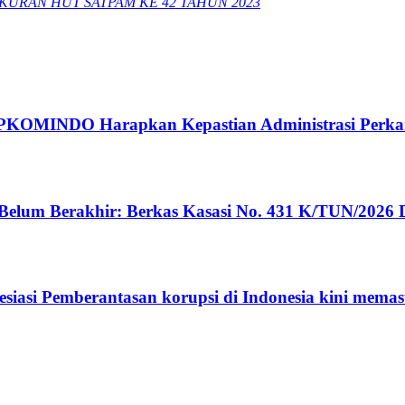
URAN HUT SATPAM KE 42 TAHUN 2023
, APKOMINDO Harapkan Kepastian Administrasi Perk
m Berakhir: Berkas Kasasi No. 431 K/TUN/2026 D
siasi Pemberantasan korupsi di Indonesia kini memas