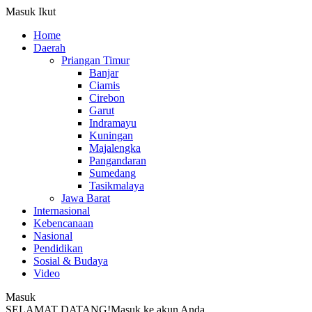
Masuk
Ikut
Home
Daerah
Priangan Timur
Banjar
Ciamis
Cirebon
Garut
Indramayu
Kuningan
Majalengka
Pangandaran
Sumedang
Tasikmalaya
Jawa Barat
Internasional
Kebencanaan
Nasional
Pendidikan
Sosial & Budaya
Video
Masuk
SELAMAT DATANG!
Masuk ke akun Anda