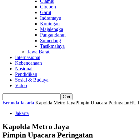
Ciamis
Cirebon
Garut
Indramayu
Kuningan
Majalengka
Pangandaran
Sumedang
Tasikmalaya
Jawa Barat
Internasional
Kebencanaan
Nasional
Pendidikan
Sosial & Budaya
Video
Beranda
Jakarta
Kapolda Metro JayaPimpin Upacara PeringatanH
Jakarta
Kapolda Metro Jaya
Pimpin Upacara Peringatan