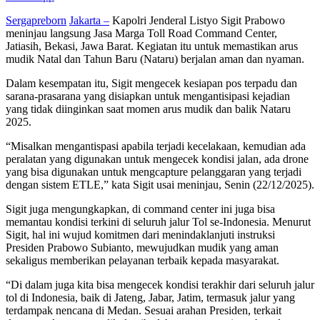
Sergapreborn
Jakarta –
Kapolri Jenderal Listyo Sigit Prabowo
meninjau langsung Jasa Marga Toll Road Command Center,
Jatiasih, Bekasi, Jawa Barat. Kegiatan itu untuk memastikan arus
mudik Natal dan Tahun Baru (Nataru) berjalan aman dan nyaman.
Dalam kesempatan itu, Sigit mengecek kesiapan pos terpadu dan
sarana-prasarana yang disiapkan untuk mengantisipasi kejadian
yang tidak diinginkan saat momen arus mudik dan balik Nataru
2025.
“Misalkan mengantispasi apabila terjadi kecelakaan, kemudian ada
peralatan yang digunakan untuk mengecek kondisi jalan, ada drone
yang bisa digunakan untuk mengcapture pelanggaran yang terjadi
dengan sistem ETLE,” kata Sigit usai meninjau, Senin (22/12/2025).
Sigit juga mengungkapkan, di command center ini juga bisa
memantau kondisi terkini di seluruh jalur Tol se-Indonesia. Menurut
Sigit, hal ini wujud komitmen dari menindaklanjuti instruksi
Presiden Prabowo Subianto, mewujudkan mudik yang aman
sekaligus memberikan pelayanan terbaik kepada masyarakat.
“Di dalam juga kita bisa mengecek kondisi terakhir dari seluruh jalur
tol di Indonesia, baik di Jateng, Jabar, Jatim, termasuk jalur yang
terdampak nencana di Medan. Sesuai arahan Presiden, terkait