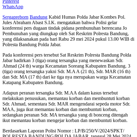
Pinterest
WhatsApp
Sergapreborn
Bandung
Kabid Humas Polda Jabar Kombes Pol.
Jules Abraham Abast S.I.K. mengatakan bahwa Polisi gelar
konferensi pers dugaan tindak pidana pembunuhan berencana Jo
Pembunuhan yang diungkap oleh Sat Reskrim Polresta Bandung,
yang dilaksanakan pada hari Rabu 29 mei 2024 pukul 13.00 WIB di
Polresta Bandung Polda Jabar.
Pada konferensi pers tersebut Sat Reskrim Polresta Bandung Polda
Jabar hadirkan 3 (tiga) orang tersangka yang menewaskan Sdr.
Ahmad (24 th) warga Kecamatan Soreang Kabupaten Bandung. 3
(tiga) orang tersangka yakni Sdr. M.A A (21 th), Sdr. MAR (16 th)
dan Sdr. MA (17 th) dari ke tiga nya merupakan warga Kecamatan
Katapang Kabupaten Bandung.
Adapun peranan tersangka Sdr. M.AA dalam kasus tersebut
melakukan penusukan, memantau korban dan membuntuti korban
Sdr. Ahmad, sementara Sdr. MAR mengendarai sepeda motor Sdr.
MAA, juga ikut memantau korban dan membuntuti korban,
sedangkan peranan Sdr. MA tersangka yang di bonceng ditengah
ikut memantau korban mengejar korban dan membuntuti korban.
Berdasarkan Laporan Polisi Nomor : LP/B/250/V/2024/SPKT/
POLRESTA BANDUNG/POLDA JABAR, tanggal 28 Mei 2024