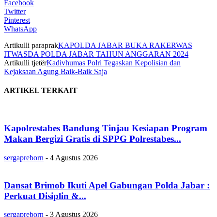
Facebook
Twitter
Pinterest
WhatsApp
Artikulli paraprak
KAPOLDA JABAR BUKA RAKERWAS
ITWASDA POLDA JABAR TAHUN ANGGARAN 2024
Artikulli tjetër
Kadivhumas Polri Tegaskan Kepolisian dan
Kejaksaan Agung Baik-Baik Saja
ARTIKEL TERKAIT
Kapolrestabes Bandung Tinjau Kesiapan Program
Makan Bergizi Gratis di SPPG Polrestabes...
sergapreborn
-
4 Agustus 2026
Dansat Brimob Ikuti Apel Gabungan Polda Jabar :
Perkuat Disiplin &...
sergapreborn
-
3 Agustus 2026