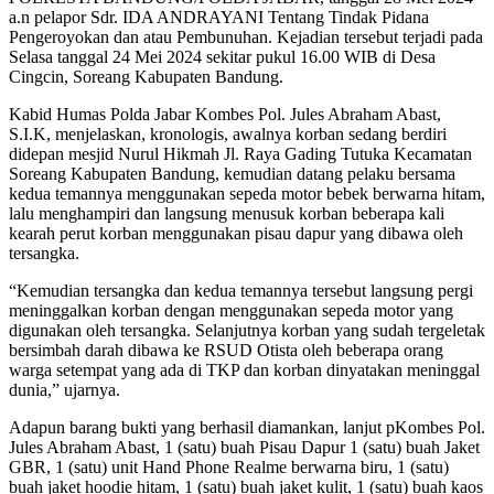
a.n pelapor Sdr. IDA ANDRAYANI Tentang Tindak Pidana
Pengeroyokan dan atau Pembunuhan. Kejadian tersebut terjadi pada
Selasa tanggal 24 Mei 2024 sekitar pukul 16.00 WIB di Desa
Cingcin, Soreang Kabupaten Bandung.
Kabid Humas Polda Jabar Kombes Pol. Jules Abraham Abast,
S.I.K, menjelaskan, kronologis, awalnya korban sedang berdiri
didepan mesjid Nurul Hikmah Jl. Raya Gading Tutuka Kecamatan
Soreang Kabupaten Bandung, kemudian datang pelaku bersama
kedua temannya menggunakan sepeda motor bebek berwarna hitam,
lalu menghampiri dan langsung menusuk korban beberapa kali
kearah perut korban menggunakan pisau dapur yang dibawa oleh
tersangka.
“Kemudian tersangka dan kedua temannya tersebut langsung pergi
meninggalkan korban dengan menggunakan sepeda motor yang
digunakan oleh tersangka. Selanjutnya korban yang sudah tergeletak
bersimbah darah dibawa ke RSUD Otista oleh beberapa orang
warga setempat yang ada di TKP dan korban dinyatakan meninggal
dunia,” ujarnya.
Adapun barang bukti yang berhasil diamankan, lanjut pKombes Pol.
Jules Abraham Abast, 1 (satu) buah Pisau Dapur 1 (satu) buah Jaket
GBR, 1 (satu) unit Hand Phone Realme berwarna biru, 1 (satu)
buah jaket hoodie hitam, 1 (satu) buah jaket kulit, 1 (satu) buah kaos