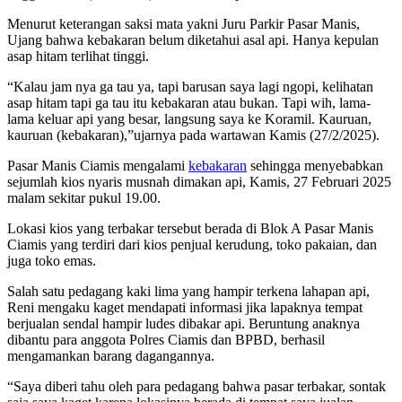
Menurut keterangan saksi mata yakni Juru Parkir Pasar Manis,
Ujang bahwa kebakaran belum diketahui asal api. Hanya kepulan
asap hitam terlihat tinggi.
“Kalau jam nya ga tau ya, tapi barusan saya lagi ngopi, kelihatan
asap hitam tapi ga tau itu kebakaran atau bukan. Tapi wih, lama-
lama keluar api yang besar, langsung saya ke Koramil. Kauruan,
kauruan (kebakaran),”ujarnya pada wartawan Kamis (27/2/2025).
Pasar Manis Ciamis mengalami
kebakaran
sehingga menyebabkan
sejumlah kios nyaris musnah dimakan api, Kamis, 27 Februari 2025
malam sekitar pukul 19.00.
Lokasi kios yang terbakar tersebut berada di Blok A Pasar Manis
Ciamis yang terdiri dari kios penjual kerudung, toko pakaian, dan
juga toko emas.
Salah satu pedagang kaki lima yang hampir terkena lahapan api,
Reni mengaku kaget mendapati informasi jika lapaknya tempat
berjualan sendal hampir ludes dibakar api. Beruntung anaknya
dibantu para anggota Polres Ciamis dan BPBD, berhasil
mengamankan barang dagangannya.
“Saya diberi tahu oleh para pedagang bahwa pasar terbakar, sontak