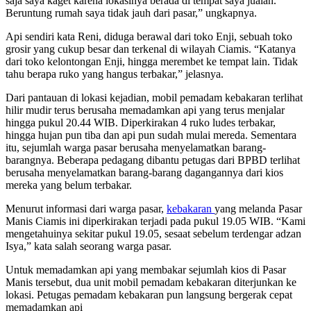
saja saya kaget karena lokasinya berada di tempat saya jualan.
Beruntung rumah saya tidak jauh dari pasar,” ungkapnya.
Api sendiri kata Reni, diduga berawal dari toko Enji, sebuah toko
grosir yang cukup besar dan terkenal di wilayah Ciamis. “Katanya
dari toko kelontongan Enji, hingga merembet ke tempat lain. Tidak
tahu berapa ruko yang hangus terbakar,” jelasnya.
Dari pantauan di lokasi kejadian, mobil pemadam kebakaran terlihat
hilir mudir terus berusaha memadamkan api yang terus menjalar
hingga pukul 20.44 WIB. Diperkirakan 4 ruko ludes terbakar,
hingga hujan pun tiba dan api pun sudah mulai mereda. Sementara
itu, sejumlah warga pasar berusaha menyelamatkan barang-
barangnya. Beberapa pedagang dibantu petugas dari BPBD terlihat
berusaha menyelamatkan barang-barang dagangannya dari kios
mereka yang belum terbakar.
Menurut informasi dari warga pasar,
kebakaran
yang melanda Pasar
Manis Ciamis ini diperkirakan terjadi pada pukul 19.05 WIB. “Kami
mengetahuinya sekitar pukul 19.05, sesaat sebelum terdengar adzan
Isya,” kata salah seorang warga pasar.
Untuk memadamkan api yang membakar sejumlah kios di Pasar
Manis tersebut, dua unit mobil pemadam kebakaran diterjunkan ke
lokasi. Petugas pemadam kebakaran pun langsung bergerak cepat
memadamkan api