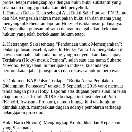
protes, tetapi melengkapinya dengan bukti-bukti substantif yang
selama ini dianggap diabaikan oleh penyelidik:
1. Putusan Bebas Tetap sebagai Alat Bukti Sah: Putusan PN Bantul
dan MA yang telah inkrah merupakan bukti sah dan utama yang
menyangkal kebenaran laporan Hoky jelas ada unsur pidananya.
Mengabaikan putusan ini sama dengan mengabaikan kekuatan
hukum yang telah berkekuatan hukum tetap.
2. Keterangan Saksi tentang “Pendanaan untuk Memenjarakan”:
Dalam putusan tersebut, saksi Ir. Henky Yanto TA menyatakan di
bawah sumpah: “tahu ada orang yang menyediakan dana supaya
Terdakwa (Hoky) masuk Penjara”, salah satu atas nama Suharto
Yowono. Pernyataan ini merupakan indikasi kuat adanya
permufakatan jahat (conspiracy) dan rekayasa hukum berbayar.
3. Dokumen BAP Palsu: Terdapat “Berita Acara Penolakan
Didampingi Pengacara” tanggal 5 September 2016 yang memuat
tanda tangan palsu Hoky. Laporan atas dugaan pemalsuan ini telah
diajukan sejak 16 Juli 2018 ke berbagai institusi internal Polri
(Kapolri, Irwasum, Propam), namun hingga kini tak kunjung
ditindaklanjuti, memperkuat dugaan adanya pembiaran terhadap
pelanggaran prosedur.
Bukti Baru (Novum): Mengungkap Kontradiksi dan Kepalsuan
yang Sistematis