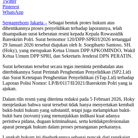
Twitter
Pinterest
WhatsApp
Sergapreborn
Jakarta –
Sebagai bentuk protes hukum atas
dihentikannya proses penyelidikan terhadap laporannya, telah
disampaikan surat keberatan resmi kepada Kepala Rowassidik
Bareskrim Polri. Surat bernomor 120/DPP-SPRI/I/2026 tertanggal
29 Januari 2026 tersebut diajukan oleh Ir. Soegiharto Santoso, SH.
(Hoky), yang merupakan Ketua Umum DPP APKOMINDO, Wakil
Ketua Umum DPP SPRI, dan Sekretaris Jenderal DPN PERATIN.
Surat keberatan tersebut secara tegas meminta pembatalan atas
diterbitkannya Surat Perintah Penghentian Penyelidikan (SP2.Lid)
dan Surat Ketetapan Penghentian Penyelidikan (STap.Lid) terhadap
Laporan Polisi Nomor: LP/B/0117/II/2021/Bareskrim Polri yang ia
ajukan.
Dalam rilis resmi yang diterima redaksi pada 5 Februari 2026, Hoky
menjelaskan bahwa surat tersebut tidak hanya menyertakan kembali
bukti-bukti hukum yang substantif, tetapi juga melampirkan bukti-
bukti baru (novum) yang menunjukkan indikasi kuat adanya
peristiwa pidana, dugaan kriminalisasi, serta ketidakprofesionalan
aparat penegak hukum dalam proses penanganan perkaranya.
Langkah hukum ini disebutkannya sebagai puncak dari rangkaian