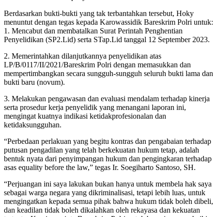
Berdasarkan bukti-bukti yang tak terbantahkan tersebut, Hoky
menuntut dengan tegas kepada Karowassidik Bareskrim Polri untuk:
1. Mencabut dan membatalkan Surat Perintah Penghentian
Penyelidikan (SP2.Lid) serta STap.Lid tanggal 12 September 2023.
2. Memerintahkan dilanjutkannya penyelidikan atas
LP/B/0117/II/2021/Bareskrim Polri dengan memasukkan dan
mempertimbangkan secara sungguh-sungguh seluruh bukti lama dan
bukti baru (novum).
3. Melakukan pengawasan dan evaluasi mendalam terhadap kinerja
serta prosedur kerja penyelidik yang menangani laporan ini,
mengingat kuatnya indikasi ketidakprofesionalan dan
ketidaksungguhan.
“Perbedaan perlakuan yang begitu kontras dan pengabaian terhadap
putusan pengadilan yang telah berkekuatan hukum tetap, adalah
bentuk nyata dari penyimpangan hukum dan pengingkaran terhadap
asas equality before the law,” tegas Ir. Soegiharto Santoso, SH.
“Perjuangan ini saya lakukan bukan hanya untuk membela hak saya
sebagai warga negara yang dikriminalisasi, tetapi lebih luas, untuk
mengingatkan kepada semua pihak bahwa hukum tidak boleh dibeli,
dan keadilan tidak boleh dikalahkan oleh rekayasa dan kekuatan