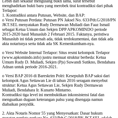
Lebih dari sekadar mengulang bukti lama, surat tersebut
menghadirkan bukti baru yang merobek tirai kontradiksi dari pihak
Terlapor:
1. Kontradiksi antara Putusan, Website, dan BAP:
o Versi Putusan Perdata: Putusan PN Jaksel No. 633/Pdt.G/2018/PN
JKT.SEL menyatakan Rudy Dermawan Muliadi dan Faaz Ismail
sebagai Ketua Umum dan Sekjen DPP APKOMINDO periode
2015-2020 hasil Munaslub 2 Februari 2015. Faktanya, peristiwa
Munaslub ini tidak pernah ada, tidak terdokumentasi, dan tidak ada
akta notarisnya serta tidak ada SK Kemenkumham-nya.
o Versi Website Internal Terlapor: Situs resmi kelompok Terlapor
(www.apkomindo.info) justru memuat struktur berbeda: Ketua
Umum Rudy D. Muliadi, Sekjen (Pjs) Suwandi Sutikno, Bendahara
Adnan untuk periode 2016-2021.
o Versi BAP 2016 di Bareskrim Polri: Kesepuluh BAP saksi dari
kelompok Agus Setiawan Lie di tahun 2016 seragam menyebut
struktur: Ketua Agus Setiawan Lie, Sekjen Rudy Dermawan
Muliadi, Bendahara Ir. Kunarto Mintarno.
Kontradiksi tiga level ini membuktikan inkonsistensi fatal dan
menguatkan dugaan keterangan palsu yang disengaja namun
diabaikan penyidik.
2. Akta Notaris Nomor 55 yang Menyesatkan: Dasar hukum
gugatan perdata perkara No. 633/Pdt.G/2018/PN JKT.SEL adalah