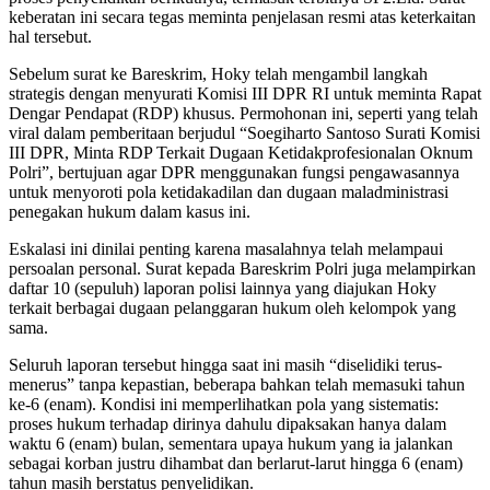
keberatan ini secara tegas meminta penjelasan resmi atas keterkaitan
hal tersebut.
Sebelum surat ke Bareskrim, Hoky telah mengambil langkah
strategis dengan menyurati Komisi III DPR RI untuk meminta Rapat
Dengar Pendapat (RDP) khusus. Permohonan ini, seperti yang telah
viral dalam pemberitaan berjudul “Soegiharto Santoso Surati Komisi
III DPR, Minta RDP Terkait Dugaan Ketidakprofesionalan Oknum
Polri”, bertujuan agar DPR menggunakan fungsi pengawasannya
untuk menyoroti pola ketidakadilan dan dugaan maladministrasi
penegakan hukum dalam kasus ini.
Eskalasi ini dinilai penting karena masalahnya telah melampaui
persoalan personal. Surat kepada Bareskrim Polri juga melampirkan
daftar 10 (sepuluh) laporan polisi lainnya yang diajukan Hoky
terkait berbagai dugaan pelanggaran hukum oleh kelompok yang
sama.
Seluruh laporan tersebut hingga saat ini masih “diselidiki terus-
menerus” tanpa kepastian, beberapa bahkan telah memasuki tahun
ke-6 (enam). Kondisi ini memperlihatkan pola yang sistematis:
proses hukum terhadap dirinya dahulu dipaksakan hanya dalam
waktu 6 (enam) bulan, sementara upaya hukum yang ia jalankan
sebagai korban justru dihambat dan berlarut-larut hingga 6 (enam)
tahun masih berstatus penyelidikan.