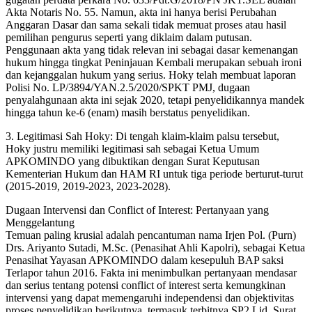
Akta Notaris No. 55. Namun, akta ini hanya berisi Perubahan
Anggaran Dasar dan sama sekali tidak memuat proses atau hasil
pemilihan pengurus seperti yang diklaim dalam putusan.
Penggunaan akta yang tidak relevan ini sebagai dasar kemenangan
hukum hingga tingkat Peninjauan Kembali merupakan sebuah ironi
dan kejanggalan hukum yang serius. Hoky telah membuat laporan
Polisi No. LP/3894/YAN.2.5/2020/SPKT PMJ, dugaan
penyalahgunaan akta ini sejak 2020, tetapi penyelidikannya mandek
hingga tahun ke-6 (enam) masih berstatus penyelidikan.
3. Legitimasi Sah Hoky: Di tengah klaim-klaim palsu tersebut,
Hoky justru memiliki legitimasi sah sebagai Ketua Umum
APKOMINDO yang dibuktikan dengan Surat Keputusan
Kementerian Hukum dan HAM RI untuk tiga periode berturut-turut
(2015-2019, 2019-2023, 2023-2028).
Dugaan Intervensi dan Conflict of Interest: Pertanyaan yang
Menggelantung
Temuan paling krusial adalah pencantuman nama Irjen Pol. (Purn)
Drs. Ariyanto Sutadi, M.Sc. (Penasihat Ahli Kapolri), sebagai Ketua
Penasihat Yayasan APKOMINDO dalam kesepuluh BAP saksi
Terlapor tahun 2016. Fakta ini menimbulkan pertanyaan mendasar
dan serius tentang potensi conflict of interest serta kemungkinan
intervensi yang dapat memengaruhi independensi dan objektivitas
proses penyelidikan berikutnya, termasuk terbitnya SP2.Lid. Surat