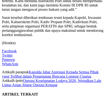
tertentu. Kami meminta Bareskrim Polri untuk berani memperbaiki
kesalahan ini, dan kami juga meminta Komisi III DPR RI untuk
turun tangan mengawal proses hukum yang adil.”
Surat tersebut diberikan tembusan resmi kepada Kapolri, Irwasum
Polri, Kabareskrim Polri, Kadiv Propam Polri, Kadivkum Polri,
serta pimpinan organisasi PERATIN dan SPRI, sebagai bentuk
pertanggungjawaban publik dan upaya maksimal untuk mendorong
koreksi institusional.
(Hendra)
Facebook
Twitter
Pinterest
WhatsApp
Artikulli paraprak
Kapolda Jabar Apresiasi Kepada Semua Pihak
yang Terlibat dalam Penanganan Bencana Longsor Cisarua
Artikulli tjetër
Operasi Keselamatan Lodaya 2026, Wujudkan Lalu
Lintas Aman Jelang Operasi Ketupat
ARTIKEL TERKAIT