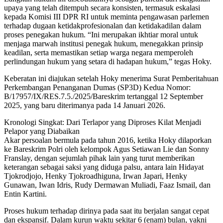
upaya yang telah ditempuh secara konsisten, termasuk eskalasi
kepada Komisi III DPR RI untuk meminta pengawasan parlemen
terhadap dugaan ketidakprofesionalan dan ketidakadilan dalam
proses penegakan hukum. “Ini merupakan ikhtiar moral untuk
menjaga marwah institusi penegak hukum, menegakkan prinsip
keadilan, serta memastikan setiap warga negara memperoleh
perlindungan hukum yang setara di hadapan hukum,” tegas Hoky.
Keberatan ini diajukan setelah Hoky menerima Surat Pemberitahuan
Perkembangan Penanganan Dumas (SP3D) Kedua Nomor:
B/17957/IX/RES.7.5./2025/Bareskrim tertanggal 12 September
2025, yang baru diterimanya pada 14 Januari 2026.
Kronologi Singkat: Dari Terlapor yang Diproses Kilat Menjadi
Pelapor yang Diabaikan
Akar persoalan bermula pada tahun 2016, ketika Hoky dilaporkan
ke Bareskrim Polri oleh kelompok Agus Setiawan Lie dan Sonny
Franslay, dengan sejumlah pihak lain yang turut memberikan
keterangan sebagai saksi yang diduga palsu, antara lain Hidayat
Tjokrodjojo, Henky Tjokroadhiguna, Irwan Japari, Henky
Gunawan, Iwan Idris, Rudy Dermawan Muliadi, Faaz Ismail, dan
Entin Kartini.
Proses hukum terhadap dirinya pada saat itu berjalan sangat cepat
dan ekspansif. Dalam kurun waktu sekitar 6 (enam) bulan, yakni