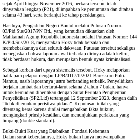
sejak April hingga November 2016, perkara tersebut telah
dinyatakan lengkap (P21), dilimpahkan ke penuntutan dan ditahan
selama 43 hari, serta berlanjut ke tahap persidangan.
Hasilnya, Pengadilan Negeri Bantul melalui Putusan Nomor:
03/Pid.Sus/2017/PN Btl., yang kemudian dikuatkan oleh
Mahkamah Agung Republik Indonesia melalui Putusan Nomor: 144
K/Pid.Sus/2018, menyatakan Hoky tidak bersalah dan
membebaskannya dari seluruh dakwaan. Putusan tersebut sekaligus
menegaskan bahwa laporan awal terhadap dirinya adalah keliru,
tidak berdasar hukum, dan merupakan bentuk nyata kriminalisasi.
Sebagai korban dari upaya sistematis tersebut, Hoky melaporkan
balik para pelapor dengan LP/B/0117/II/2021 Bareskrim Polri.
Namun, nasib laporannya justru berbanding terbalik. Penyelidikan
berjalan lambat dan berlarut-larut selama 2 tahun 7 bulan, hanya
untuk kemudian dihentikan dengan Surat Perintah Penghentian
Penyelidikan (SP2.Lid) tertanggal 12 September 2023, dengan dalih
“tidak ditemukan peristiwa pidana”. Keputusan inilah yang
ditentang keras karena dinilai mengabaikan fakta hukum,
mengingkari prinsip keadilan, dan menunjukkan perlakuan yang
timpang (double standard).
Bukti-Bukti Kuat yang Diabaikan: Fondasi Keberatan
Dalam surat keberatannya, Hoky bukan hanya menyampaikan