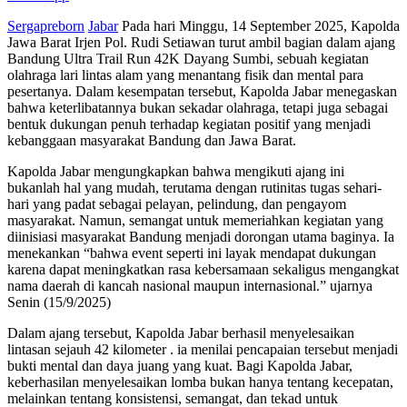
Sergapreborn
Jabar
Pada hari Minggu, 14 September 2025, Kapolda
Jawa Barat Irjen Pol. Rudi Setiawan turut ambil bagian dalam ajang
Bandung Ultra Trail Run 42K Dayang Sumbi, sebuah kegiatan
olahraga lari lintas alam yang menantang fisik dan mental para
pesertanya. Dalam kesempatan tersebut, Kapolda Jabar menegaskan
bahwa keterlibatannya bukan sekadar olahraga, tetapi juga sebagai
bentuk dukungan penuh terhadap kegiatan positif yang menjadi
kebanggaan masyarakat Bandung dan Jawa Barat.
Kapolda Jabar mengungkapkan bahwa mengikuti ajang ini
bukanlah hal yang mudah, terutama dengan rutinitas tugas sehari-
hari yang padat sebagai pelayan, pelindung, dan pengayom
masyarakat. Namun, semangat untuk memeriahkan kegiatan yang
diinisiasi masyarakat Bandung menjadi dorongan utama baginya. Ia
menekankan “bahwa event seperti ini layak mendapat dukungan
karena dapat meningkatkan rasa kebersamaan sekaligus mengangkat
nama daerah di kancah nasional maupun internasional.” ujarnya
Senin (15/9/2025)
Dalam ajang tersebut, Kapolda Jabar berhasil menyelesaikan
lintasan sejauh 42 kilometer . ia menilai pencapaian tersebut menjadi
bukti mental dan daya juang yang kuat. Bagi Kapolda Jabar,
keberhasilan menyelesaikan lomba bukan hanya tentang kecepatan,
melainkan tentang konsistensi, semangat, dan tekad untuk