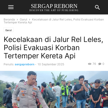
SERGAP REBORN
DISCOVER THE ART OF PUBLISHING
Beranda
Garut
Kecelakaan di Jalur Rel Leles, Polisi Evakuasi Korban
Tertemper Kereta Api
Garut
Kecelakaan di Jalur Rel Leles,
Polisi Evakuasi Korban
Tertemper Kereta Api
76
0
Penulis
sergapreborn
-
10 September 2025