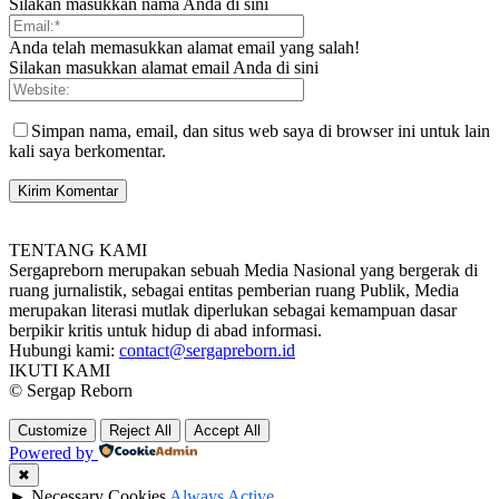
Silakan masukkan nama Anda di sini
Anda telah memasukkan alamat email yang salah!
Silakan masukkan alamat email Anda di sini
Simpan nama, email, dan situs web saya di browser ini untuk lain
kali saya berkomentar.
TENTANG KAMI
Sergapreborn merupakan sebuah Media Nasional yang bergerak di
ruang jurnalistik, sebagai entitas pemberian ruang Publik, Media
merupakan literasi mutlak diperlukan sebagai kemampuan dasar
berpikir kritis untuk hidup di abad informasi.
Hubungi kami:
contact@sergapreborn.id
IKUTI KAMI
© Sergap Reborn
Customize
Reject All
Accept All
Powered by
✖
►
Necessary Cookies
Always Active