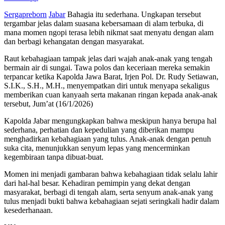
Sergapreborn
Jabar
Bahagia itu sederhana. Ungkapan tersebut
tergambar jelas dalam suasana kebersamaan di alam terbuka, di
mana momen ngopi terasa lebih nikmat saat menyatu dengan alam
dan berbagi kehangatan dengan masyarakat.
Raut kebahagiaan tampak jelas dari wajah anak-anak yang tengah
bermain air di sungai. Tawa polos dan keceriaan mereka semakin
terpancar ketika Kapolda Jawa Barat, Irjen Pol. Dr. Rudy Setiawan,
S.I.K., S.H., M.H., menyempatkan diri untuk menyapa sekaligus
memberikan cuan kanyaah serta makanan ringan kepada anak-anak
tersebut, Jum’at (16/1/2026)
Kapolda Jabar mengungkapkan bahwa meskipun hanya berupa hal
sederhana, perhatian dan kepedulian yang diberikan mampu
menghadirkan kebahagiaan yang tulus. Anak-anak dengan penuh
suka cita, menunjukkan senyum lepas yang mencerminkan
kegembiraan tanpa dibuat-buat.
Momen ini menjadi gambaran bahwa kebahagiaan tidak selalu lahir
dari hal-hal besar. Kehadiran pemimpin yang dekat dengan
masyarakat, berbagi di tengah alam, serta senyum anak-anak yang
tulus menjadi bukti bahwa kebahagiaan sejati seringkali hadir dalam
kesederhanaan.