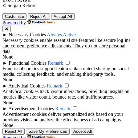
© Sergap Reborn
Customize
Reject All
Accept All
Powered by
✖
►
Necessary Cookies
Always Active
Necessary cookies enable essential site features like secure log-ins
and consent preference adjustments. They do not store personal
data.
None
►
Functional Cookies
Remark
Functional cookies support features like content sharing on social
media, collecting feedback, and enabling third-party tools.
None
►
Analytical Cookies
Remark
Analytical cookies track visitor interactions, providing insights on
metrics like visitor count, bounce rate, and traffic sources.
None
►
Advertisement Cookies
Remark
Advertisement cookies deliver personalized ads based on your
previous visits and analyze the effectiveness of ad campaigns.
None
Reject All
Save My Preferences
Accept All
Powered by