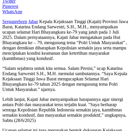
Twitter
Pinterest
WhatsApp
Sergapreborn
Jabar
Kepala Kejaksaan Tinggi (Kajati) Provinsi Jawa
Barat, Katarina Endang Sarwestri, S.H., M.H., menyampaikan
ucapan selamat Hari Bhayangkara ke-79 yang jatuh pada 1 Juli
2025. Dalam pernyataannya, Kajati Jabar mengatakan pada Hut
Bhayangkara ke – 79, mengusung tema “Polri Untuk Masyarakat” ,
dengan demikian diharapkan Kepolisian semakin jaya serta mampu
menciptakan kondisi keamanan dan ketertiban masyarakat
(kamtibmas) yang kondusif.
“Salam sejahtera untuk kita semua. Salam Presisi,” ucap Katarina
Endang Sarwestri S.H., M.H. memulai sambutannya. “Saya Kepala
Kejaksaan Tinggi Jawa Barat mengucapkan Selamat Hari
Bhayangkara ke-79 tahun 2025 dengan mengusung tema Polri
Untuk Masyarakat.” ujarnya.
Lebih lanjut, Kajati Jabar menyampaikan harapannya agar sinergi
antara Polri dan masyarakat terus terjalin kuat. “Saya berharap
semoga Kepolisian Republik Indonesia semakin jaya, kamtibmas
semakin kondusif, dan masyarakat semakin produktif,” ungkapnya,
Sabtu (28/6/2025)
Ucapan selamat ini juga merupakan bentuk dukungan Kejaksaan