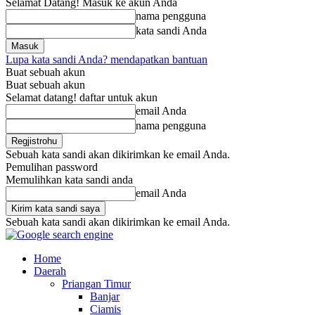
Selamat Datang! Masuk ke akun Anda
nama pengguna
kata sandi Anda
Lupa kata sandi Anda? mendapatkan bantuan
Buat sebuah akun
Buat sebuah akun
Selamat datang! daftar untuk akun
email Anda
nama pengguna
Sebuah kata sandi akan dikirimkan ke email Anda.
Pemulihan password
Memulihkan kata sandi anda
email Anda
Sebuah kata sandi akan dikirimkan ke email Anda.
Home
Daerah
Priangan Timur
Banjar
Ciamis