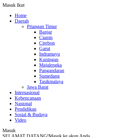
Masuk
Ikut
Home
Daerah
Priangan Timur
Banjar
Ciamis
Cirebon
Garut
Indramayu
Kuningan
Majalengka
Pangandaran
Sumedang
Tasikmalaya
Jawa Barat
Internasional
Kebencanaan
Nasional
Pendidikan
Sosial & Budaya
Video
Masuk
SELAMAT DATANG!
Masuk ke akun Anda