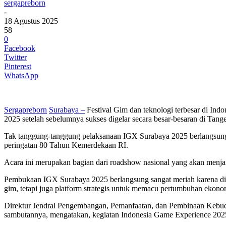
sergapreborn
-
18 Agustus 2025
58
0
Facebook
Twitter
Pinterest
WhatsApp
Sergapreborn
Surabaya –
Festival Gim dan teknologi terbesar di Ind
2025 setelah sebelumnya sukses digelar secara besar-besaran di Tange
Tak tanggung-tanggung pelaksanaan IGX Surabaya 2025 berlangsung 
peringatan 80 Tahun Kemerdekaan RI.
Acara ini merupakan bagian dari roadshow nasional yang akan menja
Pembukaan IGX Surabaya 2025 berlangsung sangat meriah karena di
gim, tetapi juga platform strategis untuk memacu pertumbuhan ekonomi
Direktur Jendral Pengembangan, Pemanfaatan, dan Pembinaan Kebud
sambutannya, mengatakan, kegiatan Indonesia Game Experience 2025 