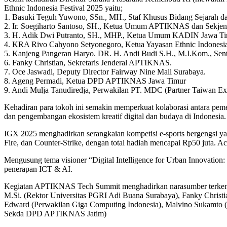
Ethnic Indonesia Festival 2025 yaitu;
1. Basuki Teguh Yuwono, SSn., MH., Staf Khusus Bidang Sejarah 
2. Ir. Soegiharto Santoso, SH., Ketua Umum APTIKNAS dan Sekj
3. H. Adik Dwi Putranto, SH., MHP., Ketua Umum KADIN Jawa Ti
4. KRA Rivo Cahyono Setyonegoro, Ketua Yayasan Ethnic Indonesia
5. Kanjeng Pangeran Haryo. DR. H. Andi Budi S.H., M.I.Kom., Sent
6. Fanky Christian, Sekretaris Jenderal APTIKNAS.
7. Oce Jaswadi, Deputy Director Fairway Nine Mall Surabaya.
8. Ageng Permadi, Ketua DPD APTIKNAS Jawa Timur
9. Andi Mulja Tanudiredja, Perwakilan PT. MDC (Partner Taiwan
Kehadiran para tokoh ini semakin memperkuat kolaborasi antara peme
dan pengembangan ekosistem kreatif digital dan budaya di Indonesia.
IGX 2025 menghadirkan serangkaian kompetisi e-sports bergengsi ya
Fire, dan Counter-Strike, dengan total hadiah mencapai Rp50 juta. Ac
Mengusung tema visioner “Digital Intelligence for Urban Innovatio
penerapan ICT & AI.
Kegiatan APTIKNAS Tech Summit menghadirkan narasumber terkemuka da
M.Si. (Rektor Universitas PGRI Adi Buana Surabaya), Fanky Chri
Edward (Perwakilan Giga Computing Indonesia), Malvino Sukamto 
Sekda DPD APTIKNAS Jatim)