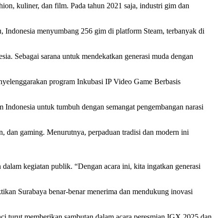
ion, kuliner, dan film. Pada tahun 2021 saja, industri gim dan
alu, Indonesia menyumbang 256 gim di platform Steam, terbanyak di
nesia. Sebagai sarana untuk mendekatkan generasi muda dengan
enyelenggarakan program Inkubasi IP Video Game Berbasis
im Indonesia untuk tumbuh dengan semangat pengembangan narasi
, dan gaming. Menurutnya, perpaduan tradisi dan modern ini
dalam kegiatan publik. “Dengan acara ini, kita ingatkan generasi
ktikan Surabaya benar-benar menerima dan mendukung inovasi
unci turut memberikan sambutan dalam acara peresmian IGX 2025 dan