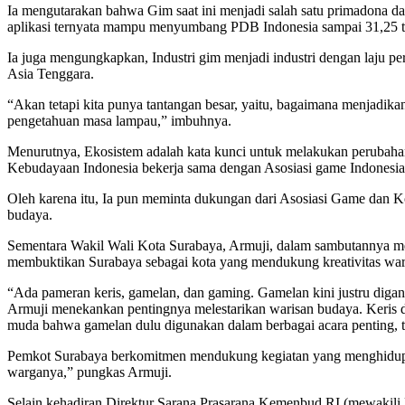
Ia mengutarakan bahwa Gim saat ini menjadi salah satu primadona dalam
aplikasi ternyata mampu menyumbang PDB Indonesia sampai 31,25 tri
Ia juga mengungkapkan, Industri gim menjadi industri dengan laju pe
Asia Tenggara.
“Akan tetapi kita punya tantangan besar, yaitu, bagaimana menjadi
pengetahuan masa lampau,” imbuhnya.
Menurutnya, Ekosistem adalah kata kunci untuk melakukan perubaha
Kebudayaan Indonesia bekerja sama dengan Asosiasi game Indonesia,
Oleh karena itu, Ia pun meminta dukungan dari Asosiasi Game dan 
budaya.
Sementara Wakil Wali Kota Surabaya, Armuji, dalam sambutannya men
membuktikan Surabaya sebagai kota yang mendukung kreativitas war
“Ada pameran keris, gamelan, dan gaming. Gamelan kini justru digan
Armuji menekankan pentingnya melestarikan warisan budaya. Keris dan 
muda bahwa gamelan dulu digunakan dalam berbagai acara penting, 
Pemkot Surabaya berkomitmen mendukung kegiatan yang menghidupka
warganya,” pungkas Armuji.
Selain kehadiran Direktur Sarana Prasarana Kemenbud RI (mewakili 