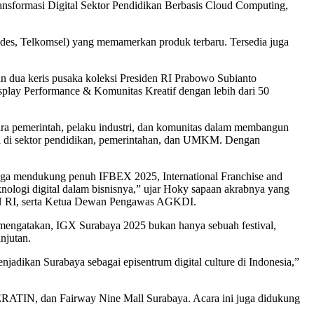
nsformasi Digital Sektor Pendidikan Berbasis Cloud Computing,
Sades, Telkomsel) yang memamerkan produk terbaru. Tersedia juga
 dua keris pusaka koleksi Presiden RI Prabowo Subianto
play Performance & Komunitas Kreatif dengan lebih dari 50
ra pemerintah, pelaku industri, dan komunitas dalam membangun
ital di sektor pendidikan, pemerintahan, dan UMKM. Dengan
a mendukung penuh IFBEX 2025, International Franchise and
ologi digital dalam bisnisnya,” ujar Hoky sapaan akrabnya yang
N RI, serta Ketua Dewan Pengawas AGKDI.
ngatakan, IGX Surabaya 2025 bukan hanya sebuah festival,
njutan.
adikan Surabaya sebagai episentrum digital culture di Indonesia,”
ERATIN, dan Fairway Nine Mall Surabaya. Acara ini juga didukung