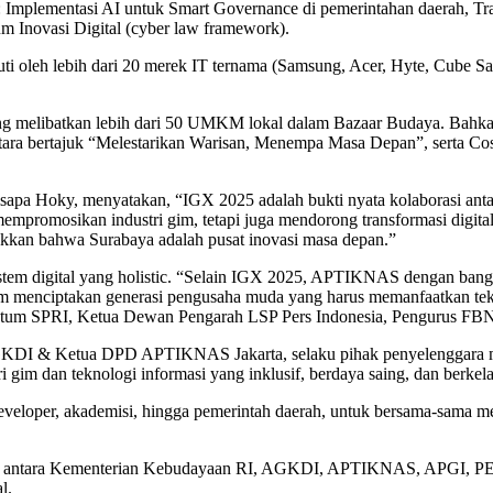
Implementasi AI untuk Smart Governance di pemerintahan daerah, Tra
um Inovasi Digital (cyber law framework).
uti oleh lebih dari 20 merek IT ternama (Samsung, Acer, Hyte, Cube 
g melibatkan lebih dari 50 UMKM lokal dalam Bazaar Budaya. Bahkan
ara bertajuk “Melestarikan Warisan, Menempa Masa Depan”, serta Cos
pa Hoky, menyatakan, “IGX 2025 adalah bukti nyata kolaborasi anta
a mempromosikan industri gim, tetapi juga mendorong transformasi dig
ukkan bahwa Surabaya adalah pusat inovasi masa depan.”
 digital yang holistic. “Selain IGX 2025, APTIKNAS dengan bangg
lam menciptakan generasi pengusaha muda yang harus memanfaatkan tekn
tum SPRI, Ketua Dewan Pengarah LSP Pers Indonesia, Pengurus FB
GKDI & Ketua DPD APTIKNAS Jakarta, selaku pihak penyelenggara me
im dan teknologi informasi yang inklusif, berdaya saing, dan berkela
eloper, akademisi, hingga pemerintah daerah, untuk bersama-sama menj
ategis antara Kementerian Kebudayaan RI, AGKDI, APTIKNAS, APGI, P
l.