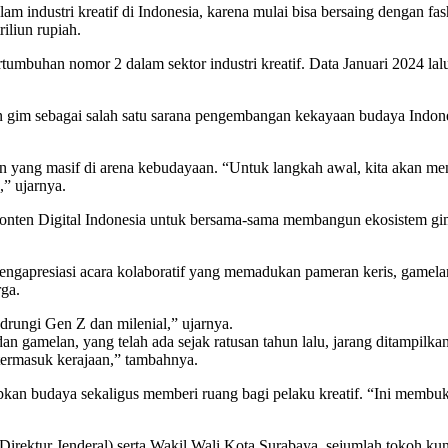
 industri kreatif di Indonesia, karena mulai bisa bersaing dengan fash
liun rupiah.
rtumbuhan nomor 2 dalam sektor industri kreatif. Data Januari 2024 l
kan gim sebagai salah satu sarana pengembangan kekayaan budaya Indo
n yang masif di arena kebudayaan. “Untuk langkah awal, kita akan m
” ujarnya.
Konten Digital Indonesia untuk bersama-sama membangun ekosistem g
gapresiasi acara kolaboratif yang memadukan pameran keris, gamelan
ga.
drungi Gen Z dan milenial,” ujarnya.
gamelan, yang telah ada sejak ratusan tahun lalu, jarang ditampilkan 
termasuk kerajaan,” tambahnya.
n budaya sekaligus memberi ruang bagi pelaku kreatif. “Ini membu
Direktur Jenderal) serta Wakil Wali Kota Surabaya, sejumlah tokoh k