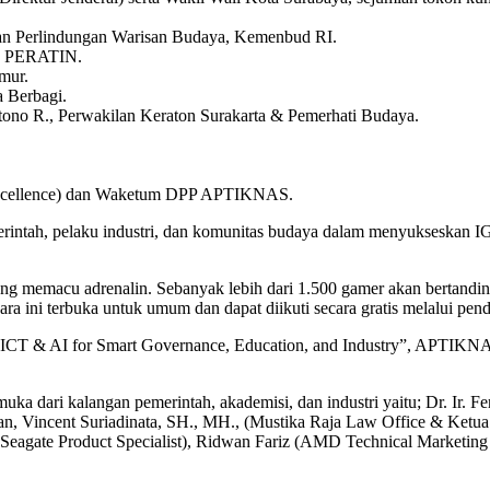
dan Perlindungan Warisan Budaya, Kemenbud RI.
en PERATIN.
mur.
 Berbagi.
ono R., Perwakilan Keraton Surakarta & Pemerhati Budaya.
 Excellence) dan Waketum DPP APTIKNAS.
rintah, pelaku industri, dan komunitas budaya dalam menyukseskan IGX
ng memacu adrenalin. Sebanyak lebih dari 1.500 gamer akan bertanding
ara ini terbuka untuk umum dan dapat diikuti secara gratis melalui pen
n: ICT & AI for Smart Governance, Education, and Industry”, APTIKNAS
ri kalangan pemerintah, akademisi, dan industri yaitu; Dr. Ir. Feri
stian, Vincent Suriadinata, SH., MH., (Mustika Raja Law Office &
(Seagate Product Specialist), Ridwan Fariz (AMD Technical Market