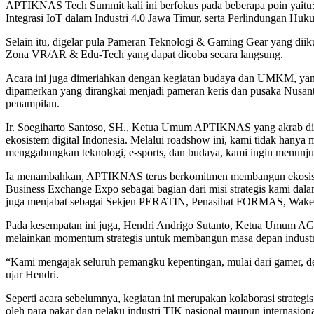
APTIKNAS Tech Summit kali ini berfokus pada beberapa poin yaitu: 
Integrasi IoT dalam Industri 4.0 Jawa Timur, serta Perlindungan Huk
Selain itu, digelar pula Pameran Teknologi & Gaming Gear yang diik
Zona VR/AR & Edu-Tech yang dapat dicoba secara langsung.
Acara ini juga dimeriahkan dengan kegiatan budaya dan UMKM, yan
dipamerkan yang dirangkai menjadi pameran keris dan pusaka Nusant
penampilan.
Ir. Soegiharto Santoso, SH., Ketua Umum APTIKNAS yang akrab disa
ekosistem digital Indonesia. Melalui roadshow ini, kami tidak hany
menggabungkan teknologi, e-sports, dan budaya, kami ingin menunj
Ia menambahkan, APTIKNAS terus berkomitmen membangun ekosistem
Business Exchange Expo sebagai bagian dari misi strategis kami da
juga menjabat sebagai Sekjen PERATIN, Penasihat FORMAS, Wake
Pada kesempatan ini juga, Hendri Andrigo Sutanto, Ketua Umum A
melainkan momentum strategis untuk membangun masa depan industri g
“Kami mengajak seluruh pemangku kepentingan, mulai dari gamer, dev
ujar Hendri.
Seperti acara sebelumnya, kegiatan ini merupakan kolaborasi str
oleh para pakar dan pelaku industri TIK nasional maupun internasiona