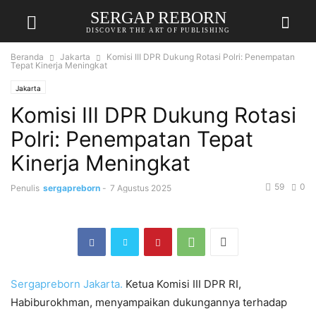
SERGAP REBORN
DISCOVER THE ART OF PUBLISHING
Beranda
Jakarta
Komisi III DPR Dukung Rotasi Polri: Penempatan
Tepat Kinerja Meningkat
Jakarta
Komisi III DPR Dukung Rotasi
Polri: Penempatan Tepat
Kinerja Meningkat
59
0
Penulis
sergapreborn
-
7 Agustus 2025
Sergapreborn
Jakarta.
Ketua Komisi III DPR RI,
Habiburokhman, menyampaikan dukungannya terhadap