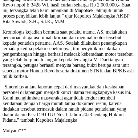
Revo nopol E 3428 WL hasil curian seharga Rp 2.000.000,-. Saat
ini, tersangka telah kami amankan di Mapolsek Jatitujuh untuk
proses penyidikan lebih lanjut,” ujar Kapolres Majalengka AKBP
Rita Suwadi, S.H., S.I.K., M.M.
Kronologis kejadian bermula saat pelaku utama, AS, melakukan
pencurian di garasi rumah korban dan menjual motor tersebut
kepada penadah pertama, AAS. Setelah dilakukan penangkapan
terhadap kedua pelaku sebelumnya, tim penyidik melakukan
pengembangan hingga berhasil melacak keberadaan motor tersebut
yang telah berpindah tangan kepada tersangka M. Dari tangan
tersangka, petugas berhasil menyita barang bukti berupa satu unit
sepeda motor Honda Revo beserta dokumen STNK dan BPKB asli
milik korban.
“Sinergitas antara laporan cepat dari masyarakat dan kesigapan
personel di lapangan menjadi kunci utama terungkapnya kasus ini.
Kami menghimbau masyarakat agar tidak tergiur membeli
kendaraan dengan harga murah tanpa dokumen resmi, karena
tindakan tersebut termasuk dalam ranah pidana penadahan yang
diatur dalam Pasal 591 UU No. 1 Tahun 2023 tentang Hukum
Pidana,” tambah Kapolres Majalengka
Mulyani***