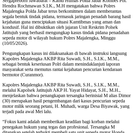
Sergapreborn Jawabarat – Kabid Humas Polda Jabar Kombes Pol.
Hendra Rochmawan S.I.K., M.H mengatakan bahwa Polres
Majalengka Polda Jabar terus berkomitmen dalam memberantas
segala bentuk tindak pidana, termasuk jaringan penadah barang hasil
kejahatan guna menciptakan situasi Kamtibmas yang aman dan
kondusif. Hal ini dibuktikan oleh jajaran Unit Reskrim Polsek
Jatitujuh yang berhasil mengungkap kasus tindak pidana penadahan
sepeda motor di wilayah hukum Polres Majalengka, Minggu
(10/05/2026).
Pengungkapan kasus ini dilaksanakan di bawah instruksi langsung
Kapolres Majalengka AKBP Rita Suwadi, S.H., S.I.K., M.M.,
sebagai bentuk keseriusan Polri dalam menindaklanjuti laporan
masyarakat serta memutus rantai kejahatan pencurian kendaraan
bermotor (Curanmor).
Kapolres Majalengka AKBP Rita Suwadi, S.H., S.I.K., M.M.,
melalui Kapolsek Jatitujuh AKP H. Yayat Hidayat, S.H., M.H.,
menjelaskan bahwa penangkapan tersangka berinisial M alias Dimor
(30) merupakan hasil pengembangan dari kasus pencurian sepeda
motor milik seorang petani, H. Muhadi, warga Desa Biyawak, yang
terjadi pada awal Mei lalu.
“Fokus kami adalah memberikan keadilan bagi korban melalui
penegakan hukum yang tegas dan profesional. Tersangka M
ditangkap setelah terbukti membeli satu unit sepeda motor Honda