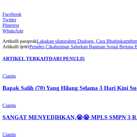
Facebook
Twitter
Pinterest
WhatsApp
Artikulli paraprak
Lakukan silaturahmi Dialogis, Cara Bhabinkamtib
Artikulli tjetër
Pemdes Cikahuripan Salurkan Bantuan Sosial Berupa
ARTIKEL TERKAIT
DARI PENULIS
Ciamis
Bapak Salih (70) Yang Hilang Selama 3 Hari Kini 
Ciamis
SANGAT MENYEDIHKAN,😭😭 MPLS SMPN 3 
Ciamis