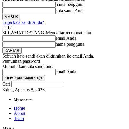
nama pengguna
kata sandi Anda
Lupa kata sandi Anda?
Daftar
SELAMAT DATANG!
Mendaftar membuat akun
email Anda
nama pengguna
Sebuah kata sandi akan dikirimkan ke email Anda.
Pemulihan password
Memulihkan kata sandi anda
email Anda
Cari
Sabtu, Agustus 8, 2026
My account
Home
About
Team
Masuk