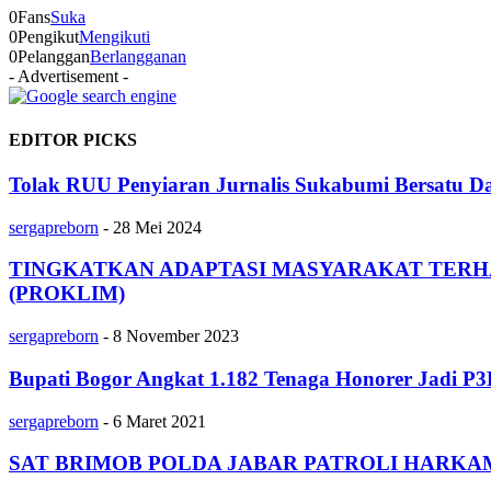
0
Fans
Suka
0
Pengikut
Mengikuti
0
Pelanggan
Berlangganan
- Advertisement -
EDITOR PICKS
Tolak RUU Penyiaran Jurnalis Sukabumi Bersatu
sergapreborn
-
28 Mei 2024
TINGKATKAN ADAPTASI MASYARAKAT TERH
(PROKLIM)
sergapreborn
-
8 November 2023
Bupati Bogor Angkat 1.182 Tenaga Honorer Jadi P
sergapreborn
-
6 Maret 2021
SAT BRIMOB POLDA JABAR PATROLI HARKA