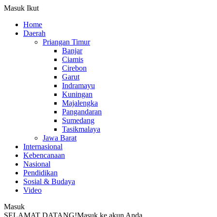
Masuk
Ikut
Home
Daerah
Priangan Timur
Banjar
Ciamis
Cirebon
Garut
Indramayu
Kuningan
Majalengka
Pangandaran
Sumedang
Tasikmalaya
Jawa Barat
Internasional
Kebencanaan
Nasional
Pendidikan
Sosial & Budaya
Video
Masuk
SELAMAT DATANG!
Masuk ke akun Anda