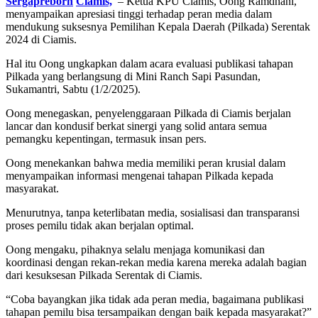
Sergapreborn
Ciamis,
– Ketua KPU Ciamis, Oong Ramdhani,
menyampaikan apresiasi tinggi terhadap peran media dalam
mendukung suksesnya Pemilihan Kepala Daerah (Pilkada) Serentak
2024 di Ciamis.
Hal itu Oong ungkapkan dalam acara evaluasi publikasi tahapan
Pilkada yang berlangsung di Mini Ranch Sapi Pasundan,
Sukamantri, Sabtu (1/2/2025).
Oong menegaskan, penyelenggaraan Pilkada di Ciamis berjalan
lancar dan kondusif berkat sinergi yang solid antara semua
pemangku kepentingan, termasuk insan pers.
Oong menekankan bahwa media memiliki peran krusial dalam
menyampaikan informasi mengenai tahapan Pilkada kepada
masyarakat.
Menurutnya, tanpa keterlibatan media, sosialisasi dan transparansi
proses pemilu tidak akan berjalan optimal.
Oong mengaku, pihaknya selalu menjaga komunikasi dan
koordinasi dengan rekan-rekan media karena mereka adalah bagian
dari kesuksesan Pilkada Serentak di Ciamis.
“Coba bayangkan jika tidak ada peran media, bagaimana publikasi
tahapan pemilu bisa tersampaikan dengan baik kepada masyarakat?”