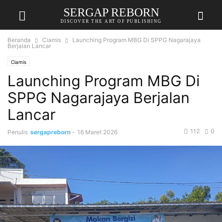
SERGAP REBORN
DISCOVER THE ART OF PUBLISHING
Beranda
Ciamis
Launching Program MBG Di SPPG Nagarajaya
Berjalan Lancar
Ciamis
Launching Program MBG Di
SPPG Nagarajaya Berjalan
Lancar
112
0
Penulis
sergapreborn
-
16 Maret 2026