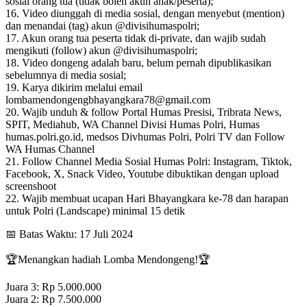
sosial orang tua (tidak boleh akun anak/peserta);
16. Video diunggah di media sosial, dengan menyebut (mention)
dan menandai (tag) akun @divisihumaspolri;
17. Akun orang tua peserta tidak di-private, dan wajib sudah
mengikuti (follow) akun @divisihumaspolri;
18. Video dongeng adalah baru, belum pernah dipublikasikan
sebelumnya di media sosial;
19. Karya dikirim melalui email
lombamendongengbhayangkara78@gmail.com
20. Wajib unduh & follow Portal Humas Presisi, Tribrata News,
SPIT, Mediahub, WA Channel Divisi Humas Polri, Humas
humas.polri.go.id, medsos Divhumas Polri, Polri TV dan Follow
WA Humas Channel
21. Follow Channel Media Sosial Humas Polri: Instagram, Tiktok,
Facebook, X, Snack Video, Youtube dibuktikan dengan upload
screenshoot
22. Wajib membuat ucapan Hari Bhayangkara ke-78 dan harapan
untuk Polri (Landscape) minimal 15 detik
📅 Batas Waktu: 17 Juli 2024
🏆Menangkan hadiah Lomba Mendongeng!🏆
Juara 3: Rp 5.000.000
Juara 2: Rp 7.500.000