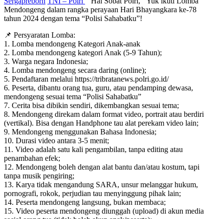
Sergapreborn
TNI – Polri
Hai Sobat Polri, Yuk ikuti Lomba
Mendongeng dalam rangka perayaan Hari Bhayangkara ke-78
tahun 2024 dengan tema “Polisi Sahabatku”!
📌 Persyaratan Lomba:
1. Lomba mendongeng Kategori Anak-anak
2. Lomba mendongeng kategori Anak (5-9 Tahun);
3. Warga negara Indonesia;
4. Lomba mendongeng secara daring (online);
5. Pendaftaran melalui https://tribratanews.polri.go.id/
6. Peserta, dibantu orang tua, guru, atau pendamping dewasa,
mendongeng sesuai tema “Polisi Sahabatku”
7. Cerita bisa dibikin sendiri, dikembangkan sesuai tema;
8. Mendongeng direkam dalam format video, portrait atau berdiri
(vertikal). Bisa dengan Handphone tau alat perekam video lain;
9. Mendongeng menggunakan Bahasa Indonesia;
10. Durasi video antara 3-5 menit;
11. Video adalah satu kali pengambilan, tanpa editing atau
penambahan efek;
12. Mendongeng boleh dengan alat bantu dan/atau kostum, tapi
tanpa musik pengiring;
13. Karya tidak mengandung SARA, unsur melanggar hukum,
pornografi, rokok, perjudian tau menyinggung pihak lain;
14. Peserta mendongeng langsung, bukan membaca;
15. Video peserta mendongeng diunggah (upload) di akun media