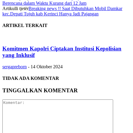
Berencana dalam Waktu Kurang dari 12 Jam
Artikulli tjetër
Breaking news !! Saat Dibutuhkan Mobil Damkar
kec.Depati Tujuh kab Kerinci Hanya Jadi Pajangan
ARTIKEL TERKAIT
Komitmen Kapolri Ciptakan Institusi Kepolisian
yang Inklusif
sergapreborn
-
14 Oktober 2024
TIDAK ADA KOMENTAR
TINGGALKAN KOMENTAR