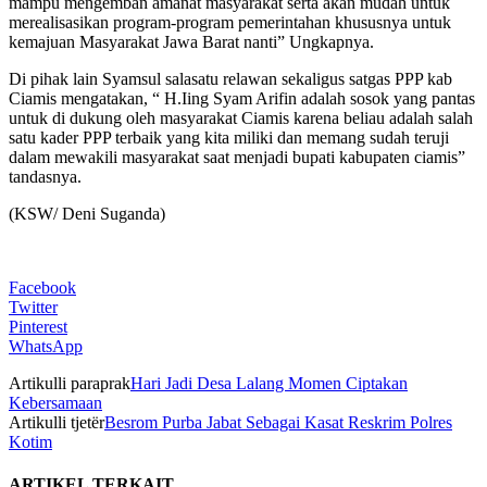
mampu mengemban amanat masyarakat serta akan mudah untuk
merealisasikan program-program pemerintahan khususnya untuk
kemajuan Masyarakat Jawa Barat nanti” Ungkapnya.
Di pihak lain Syamsul salasatu relawan sekaligus satgas PPP kab
Ciamis mengatakan, “ H.Iing Syam Arifin adalah sosok yang pantas
untuk di dukung oleh masyarakat Ciamis karena beliau adalah salah
satu kader PPP terbaik yang kita miliki dan memang sudah teruji
dalam mewakili masyarakat saat menjadi bupati kabupaten ciamis”
tandasnya.
(KSW/ Deni Suganda)
Facebook
Twitter
Pinterest
WhatsApp
Artikulli paraprak
Hari Jadi Desa Lalang Momen Ciptakan
Kebersamaan
Artikulli tjetër
Besrom Purba Jabat Sebagai Kasat Reskrim Polres
Kotim
ARTIKEL TERKAIT