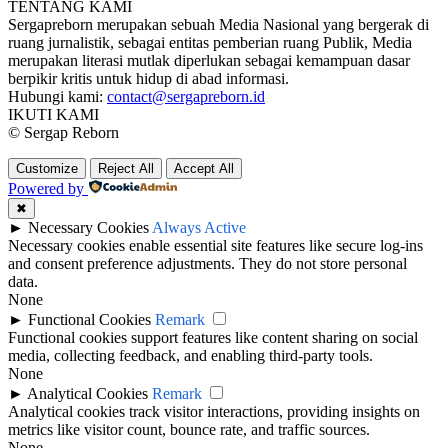
TENTANG KAMI
Sergapreborn merupakan sebuah Media Nasional yang bergerak di
ruang jurnalistik, sebagai entitas pemberian ruang Publik, Media
merupakan literasi mutlak diperlukan sebagai kemampuan dasar
berpikir kritis untuk hidup di abad informasi.
Hubungi kami:
contact@sergapreborn.id
IKUTI KAMI
© Sergap Reborn
Customize
Reject All
Accept All
Powered by
✖
►
Necessary Cookies
Always Active
Necessary cookies enable essential site features like secure log-ins
and consent preference adjustments. They do not store personal
data.
None
►
Functional Cookies
Remark
Functional cookies support features like content sharing on social
media, collecting feedback, and enabling third-party tools.
None
►
Analytical Cookies
Remark
Analytical cookies track visitor interactions, providing insights on
metrics like visitor count, bounce rate, and traffic sources.
None