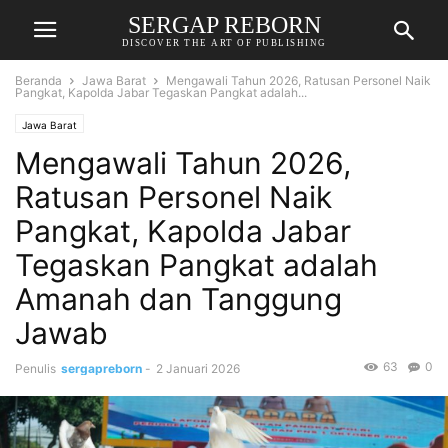
SERGAP REBORN
DISCOVER THE ART OF PUBLISHING
Beranda
Jawa Barat
Mengawali Tahun 2026, Ratusan Personel Naik
Pangkat, Kapolda Jabar Tegaskan Pangkat adalah...
Jawa Barat
Mengawali Tahun 2026,
Ratusan Personel Naik
Pangkat, Kapolda Jabar
Tegaskan Pangkat adalah
Amanah dan Tanggung
Jawab
63
0
Penulis
sergapreborn
-
2 Januari 2026