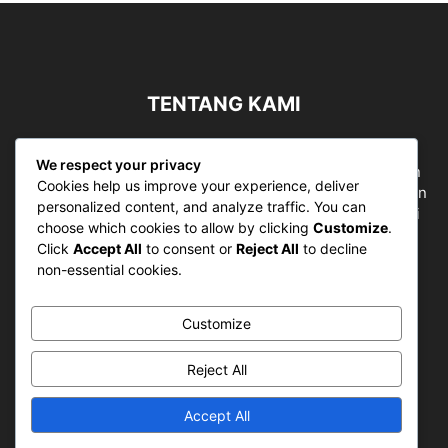
TENTANG KAMI
Sergapreborn merupakan sebuah Media Nasional yang
We respect your privacy
bergerak di ruang jurnalistik, sebagai entitas pemberian
Cookies help us improve your experience, deliver
ruang Publik, Media merupakan literasi mutlak diperlukan
personalized content, and analyze traffic. You can
sebagai kemampuan dasar berpikir kritis untuk hidup di
choose which cookies to allow by clicking
Customize
.
abad informasi.
Click
Accept All
to consent or
Reject All
to decline
non-essential cookies.
Hubungi kami:
contact@sergapreborn.id
Customize
IKUTI KAMI
Reject All
Accept All