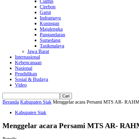
Ciamis
Cirebon
Garut
Indramayu
Kuningan
Majalengka
Pangandaran
Sumedang
Tasikmalaya
Jawa Barat
Internasional
Kebencanaan
Nasional
Pendidikan
Sosial & Budaya
Video
Beranda
Kabupaten Siak
Menggelar acara Persami MTS AR- R
Kabupaten Siak
Menggelar acara Persami MTS AR- R
Penulis