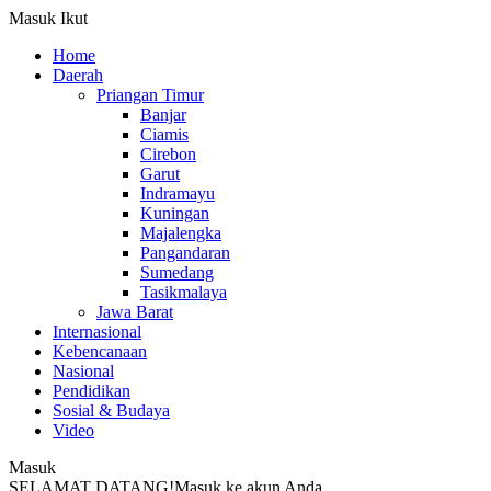
Masuk
Ikut
Home
Daerah
Priangan Timur
Banjar
Ciamis
Cirebon
Garut
Indramayu
Kuningan
Majalengka
Pangandaran
Sumedang
Tasikmalaya
Jawa Barat
Internasional
Kebencanaan
Nasional
Pendidikan
Sosial & Budaya
Video
Masuk
SELAMAT DATANG!
Masuk ke akun Anda