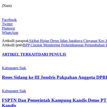
(Nara)
Facebook
Twitter
Pinterest
WhatsApp
Artikulli paraprak
Akibat Hujan Deras Jalan Jagabaya Cinyasag Kec
Artikulli tjetër
BPP Cisolok Monitoring Perkembangan Pertumbuhan P
ARTIKEL TERKAIT
DARI PENULIS
Kabupaten Siak
Reses Sidang ke III Jondris Pakpahan Anggota DP
Kabupaten Siak
FSPTN Dan Pemerintah Kampung Kandis Demo PT 
Kandis