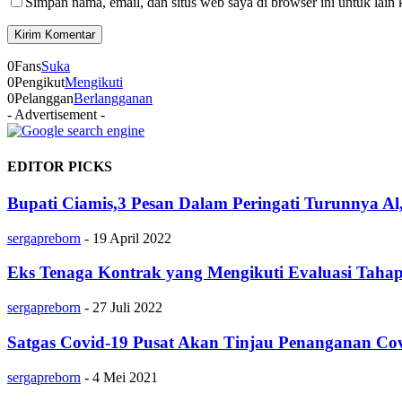
Simpan nama, email, dan situs web saya di browser ini untuk lain 
0
Fans
Suka
0
Pengikut
Mengikuti
0
Pelanggan
Berlangganan
- Advertisement -
EDITOR PICKS
Bupati Ciamis,3 Pesan Dalam Peringati Turunnya A
sergapreborn
-
19 April 2022
Eks Tenaga Kontrak yang Mengikuti Evaluasi Taha
sergapreborn
-
27 Juli 2022
Satgas Covid-19 Pusat Akan Tinjau Penanganan Cov
sergapreborn
-
4 Mei 2021