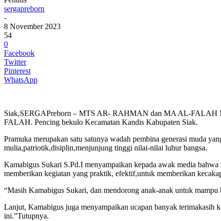
sergapreborn
-
8 November 2023
54
0
Facebook
Twitter
Pinterest
WhatsApp
Siak,SERGAPreborn – MTS AR- RAHMAN dan MA AL-FALAH Mengge
FALAH. Pencing bekulo Kecamatan Kandis Kabupaten Siak.
Pramuka merupakan satu satunya wadah pembina generasi muda yang t
mulia,patriotik,disiplin,menjunjung tinggi nilai-nilai luhur bangsa.
Kamabigus Sukari S.Pd.I menyampaikan kepada awak media bahwa ke
memberikan kegiatan yang praktik, efektif,untuk memberikan kecaka
“Masih Kamabigus Sukari, dan mendorong anak-anak untuk mampu be
Lanjut, Kamabigus juga menyampaikan ucapan banyak terimakasih k
ini.”Tutupnya.