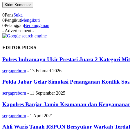
0
Fans
Suka
0
Pengikut
Mengikuti
0
Pelanggan
Berlangganan
- Advertisement -
EDITOR PICKS
Polres Indramayu Ukir Prestasi Juara 2 Kategori Mit
sergapreborn
-
13 Februari 2026
Polda Jabar Gelar Simulasi Penanganan Konflik Sos
sergapreborn
-
11 September 2025
Kapolres Banjar Jamin Keamanan dan Kenyamanan Be
sergapreborn
-
1 April 2021
Ahli Waris Tanah RSPON Bersyukur Warkah Terdaf