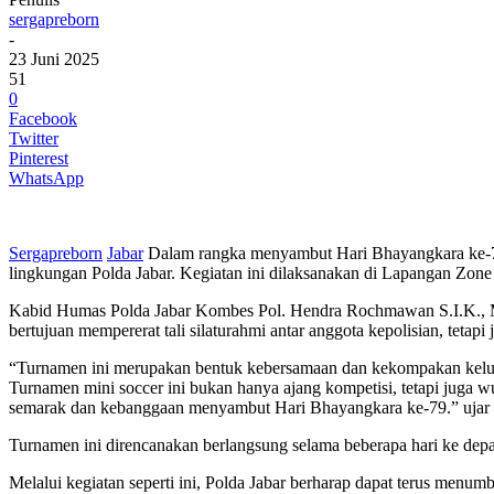
sergapreborn
-
23 Juni 2025
51
0
Facebook
Twitter
Pinterest
WhatsApp
Sergapreborn
Jabar
Dalam rangka menyambut Hari Bhayangkara ke-79 y
lingkungan Polda Jabar. Kegiatan ini dilaksanakan di Lapangan Zone
Kabid Humas Polda Jabar Kombes Pol. Hendra Rochmawan S.I.K., M.
bertujuan mempererat tali silaturahmi antar anggota kepolisian, tetap
“Turnamen ini merupakan bentuk kebersamaan dan kekompakan kelu
Turnamen mini soccer ini bukan hanya ajang kompetisi, tetapi juga 
semarak dan kebanggaan menyambut Hari Bhayangkara ke-79.” ujar
Turnamen ini direncanakan berlangsung selama beberapa hari ke depan
Melalui kegiatan seperti ini, Polda Jabar berharap dapat terus menum