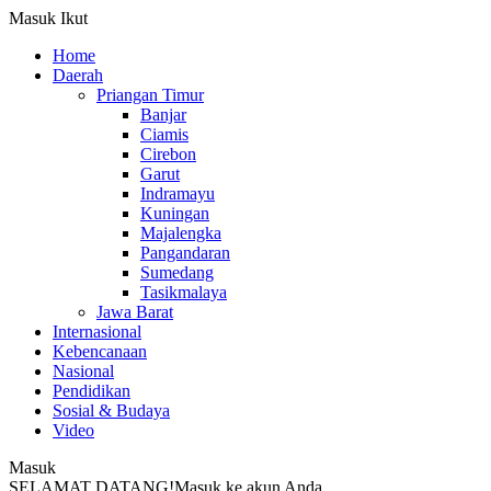
Masuk
Ikut
Home
Daerah
Priangan Timur
Banjar
Ciamis
Cirebon
Garut
Indramayu
Kuningan
Majalengka
Pangandaran
Sumedang
Tasikmalaya
Jawa Barat
Internasional
Kebencanaan
Nasional
Pendidikan
Sosial & Budaya
Video
Masuk
SELAMAT DATANG!
Masuk ke akun Anda