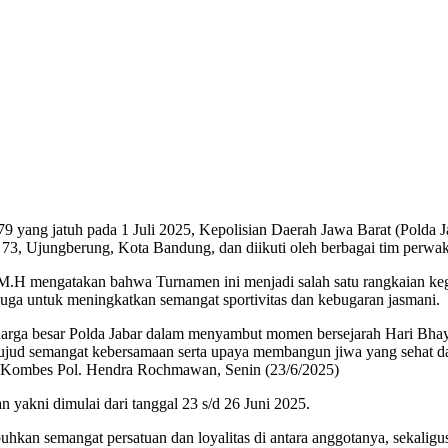
ang jatuh pada 1 Juli 2025, Kepolisian Daerah Jawa Barat (Polda Ja
 73, Ujungberung, Kota Bandung, dan diikuti oleh berbagai tim perwak
H mengatakan bahwa Turnamen ini menjadi salah satu rangkaian keg
i juga untuk meningkatkan semangat sportivitas dan kebugaran jasmani.
arga besar Polda Jabar dalam menyambut momen bersejarah Hari Bha
wujud semangat kebersamaan serta upaya membangun jiwa yang sehat da
 Kombes Pol. Hendra Rochmawan, Senin (23/6/2025)
 yakni dimulai dari tanggal 23 s/d 26 Juni 2025.
buhkan semangat persatuan dan loyalitas di antara anggotanya, sekaligu