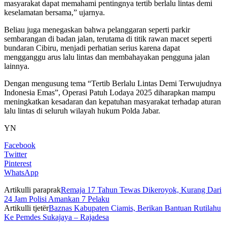
masyarakat dapat memahami pentingnya tertib berlalu lintas demi
keselamatan bersama,” ujarnya.
Beliau juga menegaskan bahwa pelanggaran seperti parkir
sembarangan di badan jalan, terutama di titik rawan macet seperti
bundaran Cibiru, menjadi perhatian serius karena dapat
mengganggu arus lalu lintas dan membahayakan pengguna jalan
lainnya.
Dengan mengusung tema “Tertib Berlalu Lintas Demi Terwujudnya
Indonesia Emas”, Operasi Patuh Lodaya 2025 diharapkan mampu
meningkatkan kesadaran dan kepatuhan masyarakat terhadap aturan
lalu lintas di seluruh wilayah hukum Polda Jabar.
YN
Facebook
Twitter
Pinterest
WhatsApp
Artikulli paraprak
Remaja 17 Tahun Tewas Dikeroyok, Kurang Dari
24 Jam Polisi Amankan 7 Pelaku
Artikulli tjetër
Baznas Kabupaten Ciamis, Berikan Bantuan Rutilahu
Ke Pemdes Sukajaya – Rajadesa