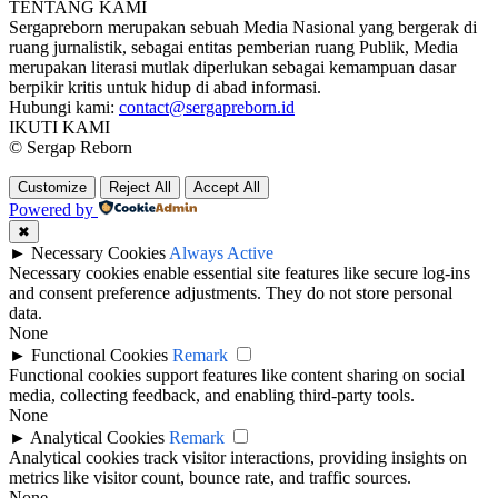
TENTANG KAMI
Sergapreborn merupakan sebuah Media Nasional yang bergerak di
ruang jurnalistik, sebagai entitas pemberian ruang Publik, Media
merupakan literasi mutlak diperlukan sebagai kemampuan dasar
berpikir kritis untuk hidup di abad informasi.
Hubungi kami:
contact@sergapreborn.id
IKUTI KAMI
© Sergap Reborn
Customize
Reject All
Accept All
Powered by
✖
►
Necessary Cookies
Always Active
Necessary cookies enable essential site features like secure log-ins
and consent preference adjustments. They do not store personal
data.
None
►
Functional Cookies
Remark
Functional cookies support features like content sharing on social
media, collecting feedback, and enabling third-party tools.
None
►
Analytical Cookies
Remark
Analytical cookies track visitor interactions, providing insights on
metrics like visitor count, bounce rate, and traffic sources.
None