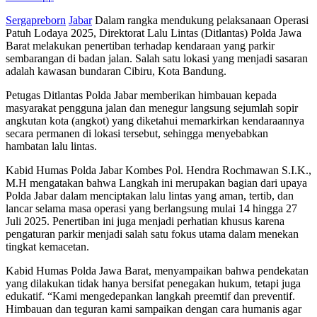
Sergapreborn
Jabar
Dalam rangka mendukung pelaksanaan Operasi
Patuh Lodaya 2025, Direktorat Lalu Lintas (Ditlantas) Polda Jawa
Barat melakukan penertiban terhadap kendaraan yang parkir
sembarangan di badan jalan. Salah satu lokasi yang menjadi sasaran
adalah kawasan bundaran Cibiru, Kota Bandung.
Petugas Ditlantas Polda Jabar memberikan himbauan kepada
masyarakat pengguna jalan dan menegur langsung sejumlah sopir
angkutan kota (angkot) yang diketahui memarkirkan kendaraannya
secara permanen di lokasi tersebut, sehingga menyebabkan
hambatan lalu lintas.
Kabid Humas Polda Jabar Kombes Pol. Hendra Rochmawan S.I.K.,
M.H mengatakan bahwa Langkah ini merupakan bagian dari upaya
Polda Jabar dalam menciptakan lalu lintas yang aman, tertib, dan
lancar selama masa operasi yang berlangsung mulai 14 hingga 27
Juli 2025. Penertiban ini juga menjadi perhatian khusus karena
pengaturan parkir menjadi salah satu fokus utama dalam menekan
tingkat kemacetan.
Kabid Humas Polda Jawa Barat, menyampaikan bahwa pendekatan
yang dilakukan tidak hanya bersifat penegakan hukum, tetapi juga
edukatif. “Kami mengedepankan langkah preemtif dan preventif.
Himbauan dan teguran kami sampaikan dengan cara humanis agar