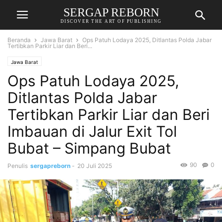
SERGAP REBORN
DISCOVER THE ART OF PUBLISHING
Beranda
Jawa Barat
Ops Patuh Lodaya 2025, Ditlantas Polda Jabar
Tertibkan Parkir Liar dan Beri...
Jawa Barat
Ops Patuh Lodaya 2025,
Ditlantas Polda Jabar
Tertibkan Parkir Liar dan Beri
Imbauan di Jalur Exit Tol
Bubat – Simpang Bubat
90
0
Penulis
sergapreborn
-
20 Juli 2025