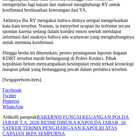
memperjelas lagi tujuan dan maksud menghubungi RY untuk
konfirmasi berdasarkan keterangan dari YA.
Akhirnya Ibu RY mengakui bahwa dirinya sempat mengeluarkan
kata-kata tersebut. Namun, ia menyebut ucapan itu terlontar secara
spontan karena sedang dalam kondisi emosi setelah mendapat
informasi dari anaknya bahwa ada wartawan yang menghubunginya
untuk meminta konfirmasi.
Hingga berita ini diturunkan, proses penanganan laporan dugaan
KDRT tersebut masih berlangsung di Polres Kerinci. Pihak
kepolisian belum menyampaikan kesimpulan resmi terkait kronologi
maupun pihak yang bertanggung jawab dalam peristiwa tersebut.
[Sergapreborn-bers].
Facebook
Twitter
Pinterest
WhatsApp
Artikulli paraprak
RAKERNIS FUNGSI KEUANGAN POLDA
JABAR T.A. 2026 RESMI DIBUKA KAPOLDA JABAR, 16
SATKER TERIMA PENGHARGAAN KAPOLRI ATAS
CAPAIAN IKPA SEMPURNA