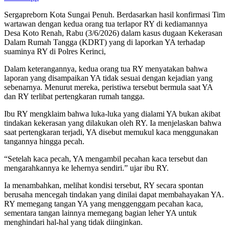
Sergapreborn Kota Sungai Penuh. Berdasarkan hasil konfirmasi Tim
wartawan dengan kedua orang tua terlapor RY di kediamannya
Desa Koto Renah, Rabu (3/6/2026) dalam kasus dugaan Kekerasan
Dalam Rumah Tangga (KDRT) yang di laporkan YA terhadap
suaminya RY di Polres Kerinci,
Dalam keterangannya, kedua orang tua RY menyatakan bahwa
laporan yang disampaikan YA tidak sesuai dengan kejadian yang
sebenarnya. Menurut mereka, peristiwa tersebut bermula saat YA
dan RY terlibat pertengkaran rumah tangga.
Ibu RY mengklaim bahwa luka-luka yang dialami YA bukan akibat
tindakan kekerasan yang dilakukan oleh RY. Ia menjelaskan bahwa
saat pertengkaran terjadi, YA disebut memukul kaca menggunakan
tangannya hingga pecah.
“Setelah kaca pecah, YA mengambil pecahan kaca tersebut dan
mengarahkannya ke lehernya sendiri.” ujar ibu RY.
Ia menambahkan, melihat kondisi tersebut, RY secara spontan
berusaha mencegah tindakan yang dinilai dapat membahayakan YA.
RY memegang tangan YA yang menggenggam pecahan kaca,
sementara tangan lainnya memegang bagian leher YA untuk
menghindari hal-hal yang tidak diinginkan.