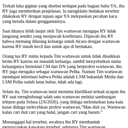
Terkait luka gigitan yang disebut terdapat pada bagian bahu YA, ibu
RY juga memberikan penjelasan. Ia mengklaim tindakan tersebut
dilakukan RY dengan tujuan agar YA melepaskan pecahan kaca
yang berada dalam genggamannya.
Saat ditanya lebih lanjut oleh Tim wartawan mengapa RY tidak
langsung sendiri yang menjawab konfirmasi. Dijawab ibu RY
bahwa memang dilarang keluarga untuk bicara dengan wartawan
karena RY masih kecil dan untuk apa di beritakan.
Orang tua RY minta kepada Tim wartawan untuk tidak dinaikkan
berita RY karena ini masalah keluarga, sambil menyebutkan nama
keluarganya berinisial CM dan DN yang berprofesi wartawan, ibu
RY juga mengaku sebagai wartawan Pelita. Namun Tim wartawan
mendapat informasi bahwa Pelita adalah LSM bukanlah Media dan
LSM Pelita sudah lama bubar, tidak ada lagi.
Selain itu, Tim wartawan turut meminta klarifikasi terkait ucapan ibu
RY saat menghubungi salah satu wartawan melalui sambungan
telepon pada Selasa (2/6/2026), yang diduga melontarkan kata-kata
kasar diduga melecehkan profesi wartawan,“Mau duit ya, Wartawan
kalau cari duit cari yang halal, jangan cari yang haram.”
Menanggapi hal tersebut, awalnya ibu RY membantah
mengucapkan kata-kata tersebut, sehingga Tim wartawan