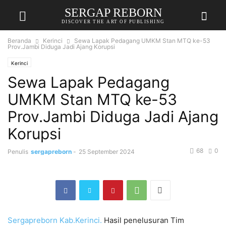
SERGAP REBORN
DISCOVER THE ART OF PUBLISHING
Beranda
Kerinci
Sewa Lapak Pedagang UMKM Stan MTQ ke-53
Prov.Jambi Diduga Jadi Ajang Korupsi
Kerinci
Sewa Lapak Pedagang
UMKM Stan MTQ ke-53
Prov.Jambi Diduga Jadi Ajang
Korupsi
68
0
Penulis
sergapreborn
-
25 September 2024
Sergapreborn
Kab.Kerinci.
Hasil penelusuran Tim