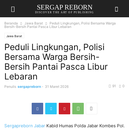
SERGAP REBORN
DISCOVER THE ART OF PUBLISHING
Beranda
Jawa Barat
Peduli Lingkungan, Polisi Bersama Warga
Bersih-Bersih Pantai Pasca Libur Lebaran
Jawa Barat
Peduli Lingkungan, Polisi
Bersama Warga Bersih-
Bersih Pantai Pasca Libur
Lebaran
91
0
Penulis
sergapreborn
-
31 Maret 2026
Sergapreborn
Jabar
Kabid Humas Polda Jabar Kombes Pol.