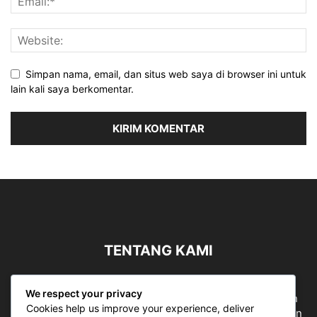
Simpan nama, email, dan situs web saya di browser ini untuk
lain kali saya berkomentar.
TENTANG KAMI
Sergapreborn merupakan sebuah Media Nasional yang
We respect your privacy
bergerak di ruang jurnalistik, sebagai entitas pemberian
Cookies help us improve your experience, deliver
ruang Publik, Media merupakan literasi mutlak diperlukan