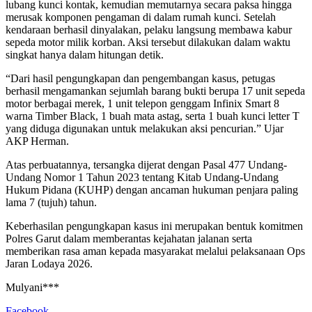
lubang kunci kontak, kemudian memutarnya secara paksa hingga
merusak komponen pengaman di dalam rumah kunci. Setelah
kendaraan berhasil dinyalakan, pelaku langsung membawa kabur
sepeda motor milik korban. Aksi tersebut dilakukan dalam waktu
singkat hanya dalam hitungan detik.
“Dari hasil pengungkapan dan pengembangan kasus, petugas
berhasil mengamankan sejumlah barang bukti berupa 17 unit sepeda
motor berbagai merek, 1 unit telepon genggam Infinix Smart 8
warna Timber Black, 1 buah mata astag, serta 1 buah kunci letter T
yang diduga digunakan untuk melakukan aksi pencurian.” Ujar
AKP Herman.
Atas perbuatannya, tersangka dijerat dengan Pasal 477 Undang-
Undang Nomor 1 Tahun 2023 tentang Kitab Undang-Undang
Hukum Pidana (KUHP) dengan ancaman hukuman penjara paling
lama 7 (tujuh) tahun.
Keberhasilan pengungkapan kasus ini merupakan bentuk komitmen
Polres Garut dalam memberantas kejahatan jalanan serta
memberikan rasa aman kepada masyarakat melalui pelaksanaan Ops
Jaran Lodaya 2026.
Mulyani***
Facebook