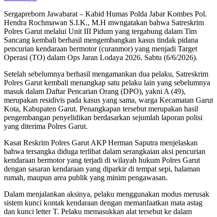
Sergapreborn Jawabarat – Kabid Humas Polda Jabar Kombes Pol.
Hendra Rochmawan S.I.K., M.H mwngatakan bahwa Satreskrim
Polres Garut melalui Unit III Pidum yang tergabung dalam Tim
Sancang kembali berhasil mengembangkan kasus tindak pidana
pencurian kendaraan bermotor (curanmor) yang menjadi Target
Operasi (TO) dalam Ops Jaran Lodaya 2026. Sabtu (6/6/2026).
Setelah sebelumnya berhasil mengamankan dua pelaku, Satreskrim
Polres Garut kembali menangkap satu pelaku lain yang sebelumnya
masuk dalam Daftar Pencarian Orang (DPO), yakni A (49),
merupakan residivis pada kasus yang sama, warga Kecamatan Garut
Kota, Kabupaten Garut. Penangkapan tersebut merupakan hasil
pengembangan penyelidikan berdasarkan sejumlah laporan polisi
yang diterima Polres Garut.
Kasat Reskrim Polres Garut AKP Herman Saputra menjelaskan
bahwa tersangka diduga terlibat dalam serangkaian aksi pencurian
kendaraan bermotor yang terjadi di wilayah hukum Polres Garut
dengan sasaran kendaraan yang diparkir di tempat sepi, halaman
rumah, maupun area publik yang minim pengawasan.
Dalam menjalankan aksinya, pelaku menggunakan modus merusak
sistem kunci kontak kendaraan dengan memanfaatkan mata astag
dan kunci letter T. Pelaku memasukkan alat tersebut ke dalam