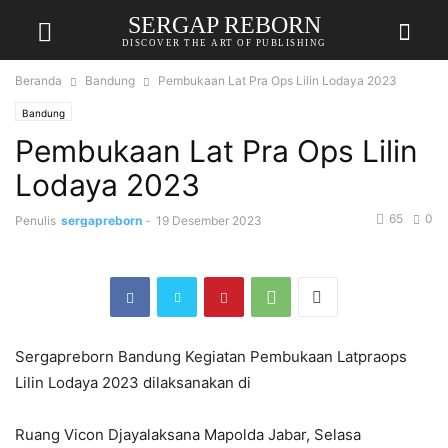
SERGAP REBORN
DISCOVER THE ART OF PUBLISHING
Beranda
Bandung
Pembukaan Lat Pra Ops Lilin Lodaya 2023
Bandung
Pembukaan Lat Pra Ops Lilin
Lodaya 2023
65
0
Penulis
sergapreborn
-
19 Desember 2023
Sergapreborn Bandung Kegiatan Pembukaan Latpraops
Lilin Lodaya 2023 dilaksanakan di
Ruang Vicon Djayalaksana Mapolda Jabar, Selasa