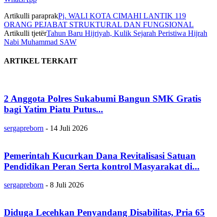
Artikulli paraprak
Pj. WALI KOTA CIMAHI LANTIK 119
ORANG PEJABAT STRUKTURAL DAN FUNGSIONAL
Artikulli tjetër
Tahun Baru Hijriyah, Kulik Sejarah Peristiwa Hijrah
Nabi Muhammad SAW
ARTIKEL TERKAIT
2 Anggota Polres Sukabumi Bangun SMK Gratis
bagi Yatim Piatu Putus...
sergapreborn
-
14 Juli 2026
Pemerintah Kucurkan Dana Revitalisasi Satuan
Pendidikan Peran Serta kontrol Masyarakat di...
sergapreborn
-
8 Juli 2026
Diduga Lecehkan Penyandang Disabilitas, Pria 65