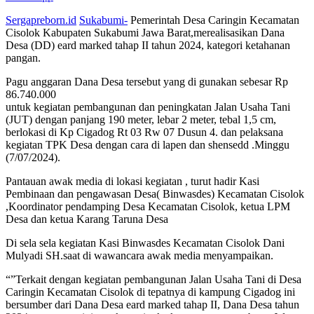
Sergapreborn.id
Sukabumi-
Pemerintah Desa Caringin Kecamatan
Cisolok Kabupaten Sukabumi Jawa Barat,merealisasikan Dana
Desa (DD) eard marked tahap II tahun 2024, kategori ketahanan
pangan.
Pagu anggaran Dana Desa tersebut yang di gunakan sebesar Rp
86.740.000
untuk kegiatan pembangunan dan peningkatan Jalan Usaha Tani
(JUT) dengan panjang 190 meter, lebar 2 meter, tebal 1,5 cm,
berlokasi di Kp Cigadog Rt 03 Rw 07 Dusun 4. dan pelaksana
kegiatan TPK Desa dengan cara di lapen dan shensedd .Minggu
(7/07/2024).
Pantauan awak media di lokasi kegiatan , turut hadir Kasi
Pembinaan dan pengawasan Desa( Binwasdes) Kecamatan Cisolok
,Koordinator pendamping Desa Kecamatan Cisolok, ketua LPM
Desa dan ketua Karang Taruna Desa
Di sela sela kegiatan Kasi Binwasdes Kecamatan Cisolok Dani
Mulyadi SH.saat di wawancara awak media menyampaikan.
“”Terkait dengan kegiatan pembangunan Jalan Usaha Tani di Desa
Caringin Kecamatan Cisolok di tepatnya di kampung Cigadog ini
bersumber dari Dana Desa eard marked tahap II, Dana Desa tahun