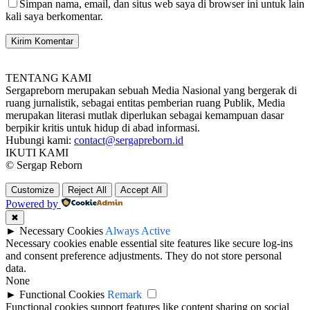
Simpan nama, email, dan situs web saya di browser ini untuk lain
kali saya berkomentar.
TENTANG KAMI
Sergapreborn merupakan sebuah Media Nasional yang bergerak di
ruang jurnalistik, sebagai entitas pemberian ruang Publik, Media
merupakan literasi mutlak diperlukan sebagai kemampuan dasar
berpikir kritis untuk hidup di abad informasi.
Hubungi kami:
contact@sergapreborn.id
IKUTI KAMI
© Sergap Reborn
Customize
Reject All
Accept All
Powered by
✖
►
Necessary Cookies
Always Active
Necessary cookies enable essential site features like secure log-ins
and consent preference adjustments. They do not store personal
data.
None
►
Functional Cookies
Remark
Functional cookies support features like content sharing on social