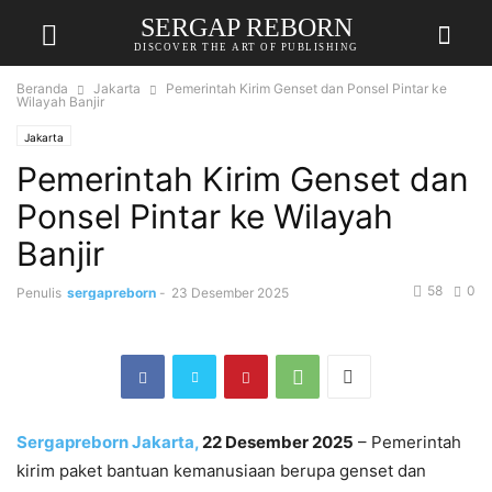
SERGAP REBORN
DISCOVER THE ART OF PUBLISHING
Beranda
Jakarta
Pemerintah Kirim Genset dan Ponsel Pintar ke
Wilayah Banjir
Jakarta
Pemerintah Kirim Genset dan
Ponsel Pintar ke Wilayah
Banjir
58
0
Penulis
sergapreborn
-
23 Desember 2025
Sergapreborn
Jakarta,
22 Desember 2025
– Pemerintah
kirim paket bantuan kemanusiaan berupa genset dan