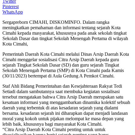
Twitter
Pinterest
WhatsApp
Sergapreborn CIMAHI, DISKOMINFO. Dalam rangka
meningkatkan pemahaman dan informasi tentang sejarah Kota
Cimahi kepada masyarakat, khususnya pada anak sekolah tingkat
Sekolah Dasar dan tingkat Sekolah Menengah Pertama di wilayah
Kota Cimahi,
Pemerintah Daerah Kota Cimahi melalui Dinas Arsip Daerah Kota
Cimahi menggelar sosialisasi Citra Arsip Daerah kepada guru
sejarah Tingkat Sekolah Dasar (SD) dan guru sejarah Tingkat
Sekolah Menengah Pertama (SMP) di Kota Cimahi pada Kamis
(30/11/2023) bertempat di Aula Gedung A Pemkot Cimahi.
Staf Ahli Bidang Pemerintahan dan Kesejahteraan Rakyat Tedi
Setiadi dalam sambutannya saat membuka kegiatan sosialisasi
tersebut mengatakan bahwa Citra Arsip Daerah merupakan satu
kesatuan informasi yang menggambarkan dinamika kolektif sebuah
daerah yang terbentuk di atas kesadaran sejarah yang dialami
bersama. kesadaran sejarah ini diharapkan dapat menjadi landasan
moral yang kokoh untuk pijakan melompat ke masa depan yang
lebih baik, khususnya bagi masyarakat Kota Cimahi.
“Citra Arsip Daerah Kota Cimahi penting untuk untuk
disosialisasikan karena berisi sejarah penting yang harus