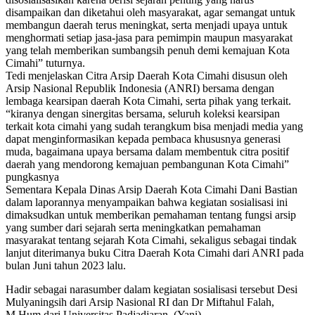
disampaikan dan diketahui oleh masyarakat, agar semangat untuk
membangun daerah terus meningkat, serta menjadi upaya untuk
menghormati setiap jasa-jasa para pemimpin maupun masyarakat
yang telah memberikan sumbangsih penuh demi kemajuan Kota
Cimahi” tuturnya.
Tedi menjelaskan Citra Arsip Daerah Kota Cimahi disusun oleh
Arsip Nasional Republik Indonesia (ANRI) bersama dengan
lembaga kearsipan daerah Kota Cimahi, serta pihak yang terkait.
“kiranya dengan sinergitas bersama, seluruh koleksi kearsipan
terkait kota cimahi yang sudah terangkum bisa menjadi media yang
dapat menginformasikan kepada pembaca khususnya generasi
muda, bagaimana upaya bersama dalam membentuk citra positif
daerah yang mendorong kemajuan pembangunan Kota Cimahi”
pungkasnya
Sementara Kepala Dinas Arsip Daerah Kota Cimahi Dani Bastian
dalam laporannya menyampaikan bahwa kegiatan sosialisasi ini
dimaksudkan untuk memberikan pemahaman tentang fungsi arsip
yang sumber dari sejarah serta meningkatkan pemahaman
masyarakat tentang sejarah Kota Cimahi, sekaligus sebagai tindak
lanjut diterimanya buku Citra Daerah Kota Cimahi dari ANRI pada
bulan Juni tahun 2023 lalu.
Hadir sebagai narasumber dalam kegiatan sosialisasi tersebut Desi
Mulyaningsih dari Arsip Nasional RI dan Dr Miftahul Falah,
M.Hum dari Universitas Padjadjaran. (Yani)