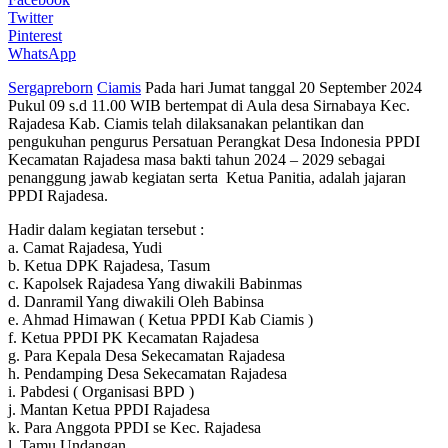
Twitter
Pinterest
WhatsApp
Sergapreborn
Ciamis
Pada hari Jumat tanggal 20 September 2024
Pukul 09 s.d 11.00 WIB bertempat di Aula desa Sirnabaya Kec.
Rajadesa Kab. Ciamis telah dilaksanakan pelantikan dan
pengukuhan pengurus Persatuan Perangkat Desa Indonesia PPDI
Kecamatan Rajadesa masa bakti tahun 2024 – 2029 sebagai
penanggung jawab kegiatan serta Ketua Panitia, adalah jajaran
PPDI Rajadesa.
Hadir dalam kegiatan tersebut :
a. Camat Rajadesa, Yudi
b. Ketua DPK Rajadesa, Tasum
c. Kapolsek Rajadesa Yang diwakili Babinmas
d. Danramil Yang diwakili Oleh Babinsa
e. Ahmad Himawan ( Ketua PPDI Kab Ciamis )
f. Ketua PPDI PK Kecamatan Rajadesa
g. Para Kepala Desa Sekecamatan Rajadesa
h. Pendamping Desa Sekecamatan Rajadesa
i. Pabdesi ( Organisasi BPD )
j. Mantan Ketua PPDI Rajadesa
k. Para Anggota PPDI se Kec. Rajadesa
l. Tamu Undangan