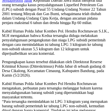
Sergapreborn
Jabar
Kepolisian Daerah Jawa Barat menjerat dua
orang tersangka kasus penyalahgunaan Liquefied Petroleum Gas
(LPG) subsidi dengan Pasal 55 Undang-Undang Nomor 22 Tahun
2001 tentang Minyak dan Gas Bumi, sebagaimana telah diubah
dalam Undang-Undang Cipta Kerja, dengan ancaman pidana
penjara maksimal 6 tahun dan denda hingga Rp 60 miliar.
Kabid Humas Polda Jabar Kombes Pol. Hendra Rochmawan S.I.K.,
M.H mengatakan bahwa Kedua tersangka diduga melakukan
penyalahgunaan pengangkutan dan niaga LPG subsidi pemerintah
dengan cara memindahkan isi tabung LPG 3 kilogram ke tabung
non-subsidi ukuran 5,5 kilogram dan 12 kilogram untuk
diperjualbelikan secara komersial.
Pengungkapan kasus tersebut dilakukan oleh Direktorat Reserse
Kriminal Khusus (Ditreskrimsus) Polda Jabar di sebuah gudang di
Desa Cikalong, Kecamatan Cimaung, Kabupaten Bandung, pada
Kamis (5/2/2026).
Kabid Humas Polda Jabar Kombes Pol Hendra Rochmawan
mengatakan, perbuatan para tersangka melanggar hukum karena
menyalahgunakan barang subsidi yang diperuntukkan bagi
masyarakat tertentu.
“Para tersangka memindahkan isi LPG 3 kilogram yang merupakan
barang subsidi pemerintah ke tabung LPG non-subsidi, kemudian
dijual dengan harga komersial. Tindakan ini jelas melanggar