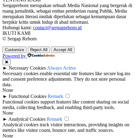
Sergapreborn merupakan sebuah Media Nasional yang bergerak di
ruang jurnalistik, sebagai entitas pemberian ruang Publik, Media
merupakan literasi mutlak diperlukan sebagai kemampuan dasar
berpikir kritis untuk hidup di abad informasi.
Hubungi kami:
contact@sergapreborn.id
IKUTI KAMI
© Sergap Reborn
Customize
Reject All
Accept All
Powered by
✖
►
Necessary Cookies
Always Active
Necessary cookies enable essential site features like secure log-ins
and consent preference adjustments. They do not store personal
data.
None
►
Functional Cookies
Remark
Functional cookies support features like content sharing on social
media, collecting feedback, and enabling third-party tools.
None
►
Analytical Cookies
Remark
Analytical cookies track visitor interactions, providing insights on
metrics like visitor count, bounce rate, and traffic sources.
None