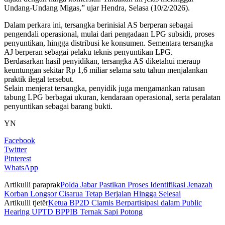
Undang-Undang Migas,” ujar Hendra, Selasa (10/2/2026).
Dalam perkara ini, tersangka berinisial AS berperan sebagai
pengendali operasional, mulai dari pengadaan LPG subsidi, proses
penyuntikan, hingga distribusi ke konsumen. Sementara tersangka
AJ berperan sebagai pelaku teknis penyuntikan LPG.
Berdasarkan hasil penyidikan, tersangka AS diketahui meraup
keuntungan sekitar Rp 1,6 miliar selama satu tahun menjalankan
praktik ilegal tersebut.
Selain menjerat tersangka, penyidik juga mengamankan ratusan
tabung LPG berbagai ukuran, kendaraan operasional, serta peralatan
penyuntikan sebagai barang bukti.
YN
Facebook
Twitter
Pinterest
WhatsApp
Artikulli paraprak
Polda Jabar Pastikan Proses Identifikasi Jenazah
Korban Longsor Cisarua Tetap Berjalan Hingga Selesai
Artikulli tjetër
Ketua BP2D Ciamis Berpartisipasi dalam Public
Hearing UPTD BPPIB Ternak Sapi Potong