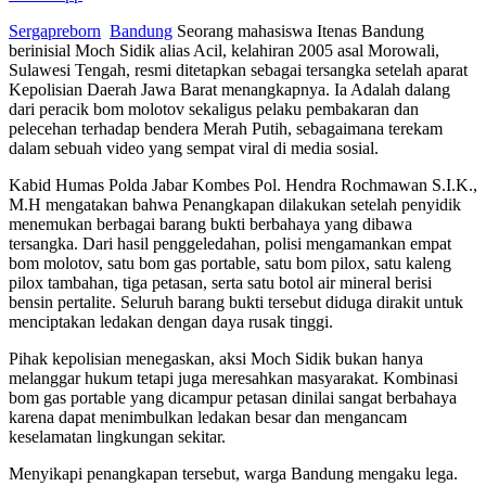
Sergapreborn
Bandung
Seorang mahasiswa Itenas Bandung
berinisial Moch Sidik alias Acil, kelahiran 2005 asal Morowali,
Sulawesi Tengah, resmi ditetapkan sebagai tersangka setelah aparat
Kepolisian Daerah Jawa Barat menangkapnya. Ia Adalah dalang
dari peracik bom molotov sekaligus pelaku pembakaran dan
pelecehan terhadap bendera Merah Putih, sebagaimana terekam
dalam sebuah video yang sempat viral di media sosial.
Kabid Humas Polda Jabar Kombes Pol. Hendra Rochmawan S.I.K.,
M.H mengatakan bahwa Penangkapan dilakukan setelah penyidik
menemukan berbagai barang bukti berbahaya yang dibawa
tersangka. Dari hasil penggeledahan, polisi mengamankan empat
bom molotov, satu bom gas portable, satu bom pilox, satu kaleng
pilox tambahan, tiga petasan, serta satu botol air mineral berisi
bensin pertalite. Seluruh barang bukti tersebut diduga dirakit untuk
menciptakan ledakan dengan daya rusak tinggi.
Pihak kepolisian menegaskan, aksi Moch Sidik bukan hanya
melanggar hukum tetapi juga meresahkan masyarakat. Kombinasi
bom gas portable yang dicampur petasan dinilai sangat berbahaya
karena dapat menimbulkan ledakan besar dan mengancam
keselamatan lingkungan sekitar.
Menyikapi penangkapan tersebut, warga Bandung mengaku lega.