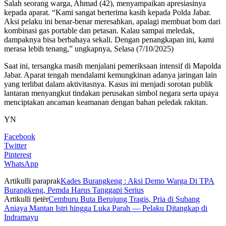
Salah seorang warga, Ahmad (42), menyampaikan apresiasinya
kepada aparat. “Kami sangat berterima kasih kepada Polda Jabar.
Aksi pelaku ini benar-benar meresahkan, apalagi membuat bom dari
kombinasi gas portable dan petasan. Kalau sampai meledak,
dampaknya bisa berbahaya sekali. Dengan penangkapan ini, kami
merasa lebih tenang,” ungkapnya, Selasa (7/10/2025)
Saat ini, tersangka masih menjalani pemeriksaan intensif di Mapolda
Jabar. Aparat tengah mendalami kemungkinan adanya jaringan lain
yang terlibat dalam aktivitasnya. Kasus ini menjadi sorotan publik
lantaran menyangkut tindakan perusakan simbol negara serta upaya
menciptakan ancaman keamanan dengan bahan peledak rakitan.
YN
Facebook
Twitter
Pinterest
WhatsApp
Artikulli paraprak
Kades Burangkeng : Aksi Demo Warga Di TPA
Burangkeng, Pemda Harus Tanggapi Serius
Artikulli tjetër
Cemburu Buta Berujung Tragis, Pria di Subang
Aniaya Mantan Istri hingga Luka Parah — Pelaku Ditangkap di
Indramayu