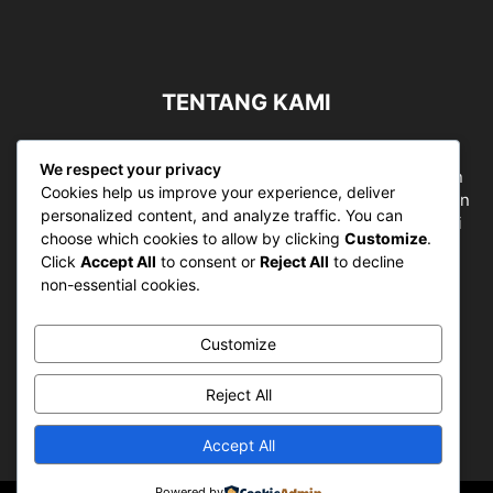
TENTANG KAMI
Sergapreborn merupakan sebuah Media Nasional yang
We respect your privacy
bergerak di ruang jurnalistik, sebagai entitas pemberian
Cookies help us improve your experience, deliver
ruang Publik, Media merupakan literasi mutlak diperlukan
personalized content, and analyze traffic. You can
sebagai kemampuan dasar berpikir kritis untuk hidup di
choose which cookies to allow by clicking
Customize
.
abad informasi.
Click
Accept All
to consent or
Reject All
to decline
non-essential cookies.
Hubungi kami:
contact@sergapreborn.id
Customize
IKUTI KAMI
Reject All
Accept All
Powered by