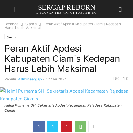
SERGAP REBORN
DISCOVER THE ART OF PUBLISHING
Beranda
Ciamis
Peran Aktif Apdesi Kabupaten Ciamis Kedepan
Harus Lebih Maksimal
Ciamis
Peran Aktif Apdesi
Kabupaten Ciamis Kedepan
Harus Lebih Maksimal
50
0
Penulis
Adminsergap
-
12 Mei 2024
Helmi Purnama SH, Sekretaris Apdesi Kecamatan Rajadesa Kabupaten
Ciamis