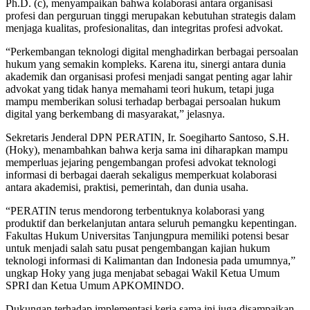
Ph.D. (c), menyampaikan bahwa kolaborasi antara organisasi
profesi dan perguruan tinggi merupakan kebutuhan strategis dalam
menjaga kualitas, profesionalitas, dan integritas profesi advokat.
“Perkembangan teknologi digital menghadirkan berbagai persoalan
hukum yang semakin kompleks. Karena itu, sinergi antara dunia
akademik dan organisasi profesi menjadi sangat penting agar lahir
advokat yang tidak hanya memahami teori hukum, tetapi juga
mampu memberikan solusi terhadap berbagai persoalan hukum
digital yang berkembang di masyarakat,” jelasnya.
Sekretaris Jenderal DPN PERATIN, Ir. Soegiharto Santoso, S.H.
(Hoky), menambahkan bahwa kerja sama ini diharapkan mampu
memperluas jejaring pengembangan profesi advokat teknologi
informasi di berbagai daerah sekaligus memperkuat kolaborasi
antara akademisi, praktisi, pemerintah, dan dunia usaha.
“PERATIN terus mendorong terbentuknya kolaborasi yang
produktif dan berkelanjutan antara seluruh pemangku kepentingan.
Fakultas Hukum Universitas Tanjungpura memiliki potensi besar
untuk menjadi salah satu pusat pengembangan kajian hukum
teknologi informasi di Kalimantan dan Indonesia pada umumnya,”
ungkap Hoky yang juga menjabat sebagai Wakil Ketua Umum
SPRI dan Ketua Umum APKOMINDO.
Dukungan terhadap implementasi kerja sama ini juga disampaikan