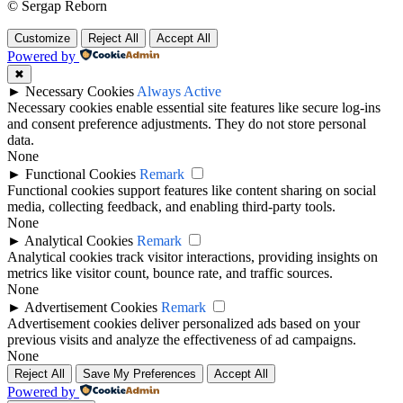
© Sergap Reborn
Customize
Reject All
Accept All
Powered by
✖
►
Necessary Cookies
Always Active
Necessary cookies enable essential site features like secure log-ins
and consent preference adjustments. They do not store personal
data.
None
►
Functional Cookies
Remark
Functional cookies support features like content sharing on social
media, collecting feedback, and enabling third-party tools.
None
►
Analytical Cookies
Remark
Analytical cookies track visitor interactions, providing insights on
metrics like visitor count, bounce rate, and traffic sources.
None
►
Advertisement Cookies
Remark
Advertisement cookies deliver personalized ads based on your
previous visits and analyze the effectiveness of ad campaigns.
None
Reject All
Save My Preferences
Accept All
Powered by