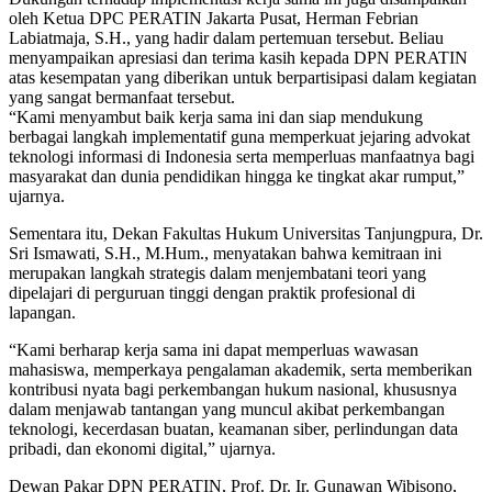
oleh Ketua DPC PERATIN Jakarta Pusat, Herman Febrian
Labiatmaja, S.H., yang hadir dalam pertemuan tersebut. Beliau
menyampaikan apresiasi dan terima kasih kepada DPN PERATIN
atas kesempatan yang diberikan untuk berpartisipasi dalam kegiatan
yang sangat bermanfaat tersebut.
“Kami menyambut baik kerja sama ini dan siap mendukung
berbagai langkah implementatif guna memperkuat jejaring advokat
teknologi informasi di Indonesia serta memperluas manfaatnya bagi
masyarakat dan dunia pendidikan hingga ke tingkat akar rumput,”
ujarnya.
Sementara itu, Dekan Fakultas Hukum Universitas Tanjungpura, Dr.
Sri Ismawati, S.H., M.Hum., menyatakan bahwa kemitraan ini
merupakan langkah strategis dalam menjembatani teori yang
dipelajari di perguruan tinggi dengan praktik profesional di
lapangan.
“Kami berharap kerja sama ini dapat memperluas wawasan
mahasiswa, memperkaya pengalaman akademik, serta memberikan
kontribusi nyata bagi perkembangan hukum nasional, khususnya
dalam menjawab tantangan yang muncul akibat perkembangan
teknologi, kecerdasan buatan, keamanan siber, perlindungan data
pribadi, dan ekonomi digital,” ujarnya.
Dewan Pakar DPN PERATIN, Prof. Dr. Ir. Gunawan Wibisono,