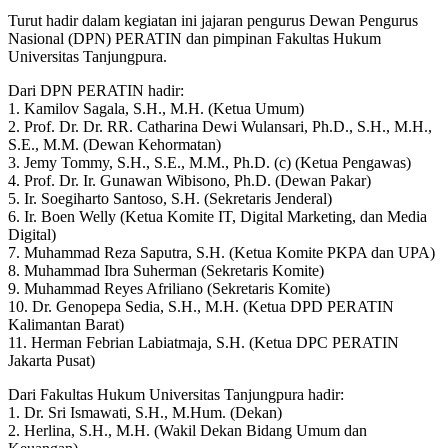
Turut hadir dalam kegiatan ini jajaran pengurus Dewan Pengurus
Nasional (DPN) PERATIN dan pimpinan Fakultas Hukum
Universitas Tanjungpura.
Dari DPN PERATIN hadir:
1. Kamilov Sagala, S.H., M.H. (Ketua Umum)
2. Prof. Dr. Dr. RR. Catharina Dewi Wulansari, Ph.D., S.H., M.H.,
S.E., M.M. (Dewan Kehormatan)
3. Jemy Tommy, S.H., S.E., M.M., Ph.D. (c) (Ketua Pengawas)
4. Prof. Dr. Ir. Gunawan Wibisono, Ph.D. (Dewan Pakar)
5. Ir. Soegiharto Santoso, S.H. (Sekretaris Jenderal)
6. Ir. Boen Welly (Ketua Komite IT, Digital Marketing, dan Media
Digital)
7. Muhammad Reza Saputra, S.H. (Ketua Komite PKPA dan UPA)
8. Muhammad Ibra Suherman (Sekretaris Komite)
9. Muhammad Reyes Afriliano (Sekretaris Komite)
10. Dr. Genopepa Sedia, S.H., M.H. (Ketua DPD PERATIN
Kalimantan Barat)
11. Herman Febrian Labiatmaja, S.H. (Ketua DPC PERATIN
Jakarta Pusat)
Dari Fakultas Hukum Universitas Tanjungpura hadir:
1. Dr. Sri Ismawati, S.H., M.Hum. (Dekan)
2. Herlina, S.H., M.H. (Wakil Dekan Bidang Umum dan