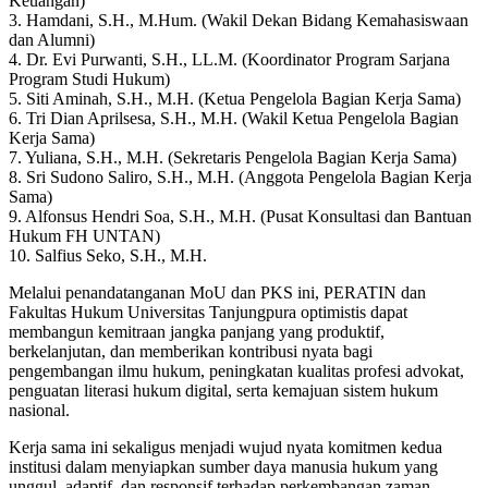
Keuangan)
3. Hamdani, S.H., M.Hum. (Wakil Dekan Bidang Kemahasiswaan
dan Alumni)
4. Dr. Evi Purwanti, S.H., LL.M. (Koordinator Program Sarjana
Program Studi Hukum)
5. Siti Aminah, S.H., M.H. (Ketua Pengelola Bagian Kerja Sama)
6. Tri Dian Aprilsesa, S.H., M.H. (Wakil Ketua Pengelola Bagian
Kerja Sama)
7. Yuliana, S.H., M.H. (Sekretaris Pengelola Bagian Kerja Sama)
8. Sri Sudono Saliro, S.H., M.H. (Anggota Pengelola Bagian Kerja
Sama)
9. Alfonsus Hendri Soa, S.H., M.H. (Pusat Konsultasi dan Bantuan
Hukum FH UNTAN)
10. Salfius Seko, S.H., M.H.
Melalui penandatanganan MoU dan PKS ini, PERATIN dan
Fakultas Hukum Universitas Tanjungpura optimistis dapat
membangun kemitraan jangka panjang yang produktif,
berkelanjutan, dan memberikan kontribusi nyata bagi
pengembangan ilmu hukum, peningkatan kualitas profesi advokat,
penguatan literasi hukum digital, serta kemajuan sistem hukum
nasional.
Kerja sama ini sekaligus menjadi wujud nyata komitmen kedua
institusi dalam menyiapkan sumber daya manusia hukum yang
unggul, adaptif, dan responsif terhadap perkembangan zaman,