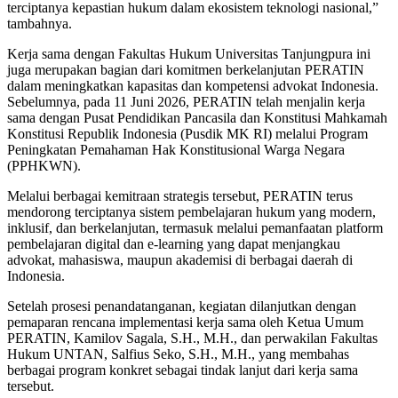
terciptanya kepastian hukum dalam ekosistem teknologi nasional,”
tambahnya.
Kerja sama dengan Fakultas Hukum Universitas Tanjungpura ini
juga merupakan bagian dari komitmen berkelanjutan PERATIN
dalam meningkatkan kapasitas dan kompetensi advokat Indonesia.
Sebelumnya, pada 11 Juni 2026, PERATIN telah menjalin kerja
sama dengan Pusat Pendidikan Pancasila dan Konstitusi Mahkamah
Konstitusi Republik Indonesia (Pusdik MK RI) melalui Program
Peningkatan Pemahaman Hak Konstitusional Warga Negara
(PPHKWN).
Melalui berbagai kemitraan strategis tersebut, PERATIN terus
mendorong terciptanya sistem pembelajaran hukum yang modern,
inklusif, dan berkelanjutan, termasuk melalui pemanfaatan platform
pembelajaran digital dan e-learning yang dapat menjangkau
advokat, mahasiswa, maupun akademisi di berbagai daerah di
Indonesia.
Setelah prosesi penandatanganan, kegiatan dilanjutkan dengan
pemaparan rencana implementasi kerja sama oleh Ketua Umum
PERATIN, Kamilov Sagala, S.H., M.H., dan perwakilan Fakultas
Hukum UNTAN, Salfius Seko, S.H., M.H., yang membahas
berbagai program konkret sebagai tindak lanjut dari kerja sama
tersebut.