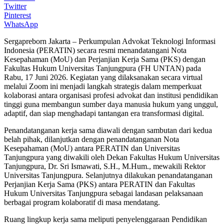
Twitter
Pinterest
WhatsApp
Sergapreborn Jakarta – Perkumpulan Advokat Teknologi Informasi
Indonesia (PERATIN) secara resmi menandatangani Nota
Kesepahaman (MoU) dan Perjanjian Kerja Sama (PKS) dengan
Fakultas Hukum Universitas Tanjungpura (FH UNTAN) pada
Rabu, 17 Juni 2026. Kegiatan yang dilaksanakan secara virtual
melalui Zoom ini menjadi langkah strategis dalam memperkuat
kolaborasi antara organisasi profesi advokat dan institusi pendidikan
tinggi guna membangun sumber daya manusia hukum yang unggul,
adaptif, dan siap menghadapi tantangan era transformasi digital.
Penandatanganan kerja sama diawali dengan sambutan dari kedua
belah pihak, dilanjutkan dengan penandatanganan Nota
Kesepahaman (MoU) antara PERATIN dan Universitas
Tanjungpura yang diwakili oleh Dekan Fakultas Hukum Universitas
Tanjungpura, Dr. Sri Ismawati, S.H., M.Hum., mewakili Rektor
Universitas Tanjungpura. Selanjutnya dilakukan penandatanganan
Perjanjian Kerja Sama (PKS) antara PERATIN dan Fakultas
Hukum Universitas Tanjungpura sebagai landasan pelaksanaan
berbagai program kolaboratif di masa mendatang.
Ruang lingkup kerja sama meliputi penyelenggaraan Pendidikan