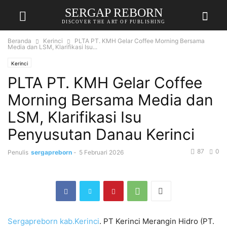
SERGAP REBORN
DISCOVER THE ART OF PUBLISHING
Beranda
Kerinci
PLTA PT. KMH Gelar Coffee Morning Bersama
Media dan LSM, Klarifikasi Isu...
Kerinci
PLTA PT. KMH Gelar Coffee
Morning Bersama Media dan
LSM, Klarifikasi Isu
Penyusutan Danau Kerinci
87
0
Penulis
sergapreborn
-
5 Februari 2026
Sergapreborn
kab.Kerinci
. PT Kerinci Merangin Hidro (PT.