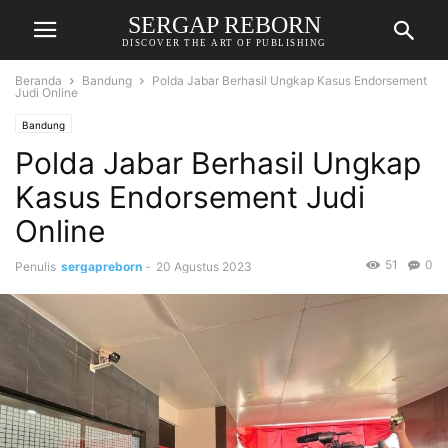
SERGAP REBORN
DISCOVER THE ART OF PUBLISHING
Beranda
Bandung
Polda Jabar Berhasil Ungkap Kasus Endorsement
Judi Online
Bandung
Polda Jabar Berhasil Ungkap
Kasus Endorsement Judi
Online
51
0
Penulis
sergapreborn
-
20 Agustus 2023