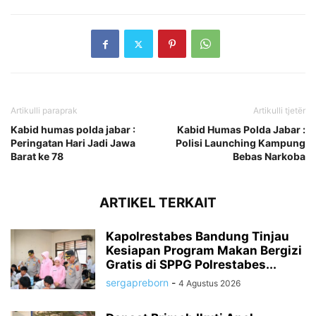
Artikulli paraprak
Artikulli tjetër
Kabid humas polda jabar :
Kabid Humas Polda Jabar :
Peringatan Hari Jadi Jawa
Polisi Launching Kampung
Barat ke 78
Bebas Narkoba
ARTIKEL TERKAIT
Kapolrestabes Bandung Tinjau
Kesiapan Program Makan Bergizi
Gratis di SPPG Polrestabes...
sergapreborn
-
4 Agustus 2026