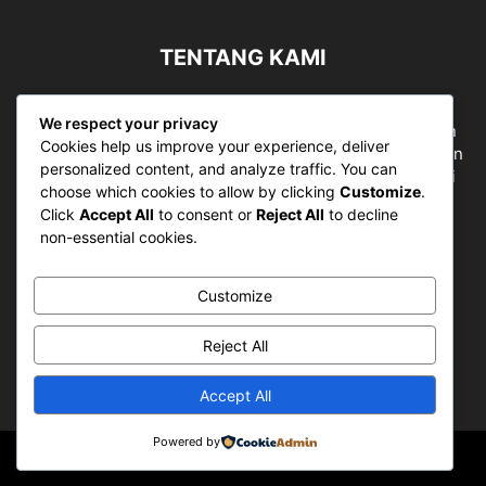
TENTANG KAMI
Sergapreborn merupakan sebuah Media Nasional yang
We respect your privacy
bergerak di ruang jurnalistik, sebagai entitas pemberian
Cookies help us improve your experience, deliver
ruang Publik, Media merupakan literasi mutlak diperlukan
personalized content, and analyze traffic. You can
sebagai kemampuan dasar berpikir kritis untuk hidup di
choose which cookies to allow by clicking
Customize
.
abad informasi.
Click
Accept All
to consent or
Reject All
to decline
non-essential cookies.
Hubungi kami:
contact@sergapreborn.id
Customize
IKUTI KAMI
Reject All
Accept All
Powered by
© Sergap Reborn