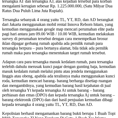
tersangka AT dan tersangka AJ, atas kejadian tersebut para korban
mengalami kerugian sebesar Rp. 1.225.000.000, (Satu Milyar Dua
Ratus Dua Puluh Lima Juta Rupiah).
Tersangka sebanyak 4 orang yaitu TL, YT, RD, dan AD berangkat
dari Jakarta menggunakan mobil rental Innova Reborn hitam, yang
kemudian menggunakan geogle map mencari perumahan elite pada
pagi hari antara jam 09.00 WIB / 10.00 WIB, kemudian melakukan
survey di perumahan tersebut dengan cara menempelkan brosur
iklan dipagar gerbang rumah apabila ada pemilik rumah para
tersangka berpura – pura bertanya alamat, bila tidak ada pemilik
rumah maka para tersangka menentukan target rumah tersebut.
Adapun cara para tersangka masuk kedalam rumah, para tersangka
terlebih dahulu merusak kunci pagar dengan gunting baja, kemudian
masuk kedalam rumah melalui pintu atau jendela menggunakan
linggis atau obeng, apabila ada teralisnya maka menggunakan kunci
roda, kemudian mencari barang- barang berharga disetiap ruangan
dan mengambilnya, yang kemudian barang hasil kejahatan di jual
oleh tersangka Yt kepada tersangka At untuk barang – barang
perhiasan dan emas (DPO) dan kepada tersangka Aj untuk barang –
barang elektronik (DPO) dan dari hasil penjualan kemudian dibagi
kepada tersangka 4 orang yaitu TL, YT, RD, Dan AD.
Kepolisian berhasil mengamankan barang bukti berupa 1 Buah Topi