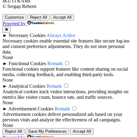
IKUTI KAMI
© Sergap Reborn
Customize
Reject All
Accept All
Powered by
✖
►
Necessary Cookies
Always Active
Necessary cookies enable essential site features like secure log-ins
and consent preference adjustments. They do not store personal
data.
None
►
Functional Cookies
Remark
Functional cookies support features like content sharing on social
media, collecting feedback, and enabling third-party tools.
None
►
Analytical Cookies
Remark
Analytical cookies track visitor interactions, providing insights on
metrics like visitor count, bounce rate, and traffic sources.
None
►
Advertisement Cookies
Remark
Advertisement cookies deliver personalized ads based on your
previous visits and analyze the effectiveness of ad campaigns.
None
Reject All
Save My Preferences
Accept All