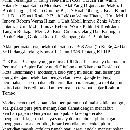
Milik Tersangka Tl Yang Terekam Di Cctv, 1 Buah Tas Warna
Hitam Sebagai Sarana Membawa Alat Yang Digunakan Pelaku, 1
Buah Linggis, 1 Buah Gunting Baja, 3 Buah Obeng, 2 Buah Kunci
L, 1 Buah Kunci Roda, 2 Buah Lakban Warna Hitam, 1 Unit Mobil
Innova Reborn Warna Hitam, 1 Unit Mobil Innova Zenix Warna
Hitam, 1 Unit Mobil Innova Reborn Warna Putih, 19 Buah Jam
Tangan Berbagai Merk, 25 Buah Cincin. Gelang Dan Kalung, 5
Buah Gelang Giok, 3 Buah Tas Slempang dan 1 Buah Jas.
Akiat perbuatannya, pelaku dijerat pasal 363 Ayat (1) Ke 3e, 4e Dan
5e Undang-Undang Nomor 1 Tahun 1946 Tentang KUHP.
”TKP ada 3 tempat yang pertama di Jl.Elok Tasikmalaya kemudian
Perumahan Sapire Bulevard di Cirebon dan Kharisma Residen di
Kota Tasikmalaya, modusnya kalo yang ini terdiri dari tersangka 4
orang dengan melakukan pengecekan lewat google tentang
perumahan – perumahan elit kemudian para tersangka melakukan
patroli atau berkeliling dalam perumahan tersebut.” ujar Ibrahim
Tompo.
Modus menempel papan iklan berupa rumah dijual apabila orangnya
ada ,pelaku pura pura menanyakan alamat dengan mencabut
kembali papan iklannya namun apabila kosong dia akan
mengkontak lagi. modusnya sama yaitu membuka pintu pagar
mengguanakn alat gunting besar kemudian mencokel pintu
kemudian masuk kedalam rumah atau lewat jendela menggunakan