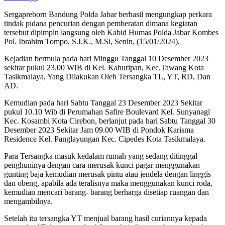
Sergapreborn Bandung Polda Jabar berhasil mengungkap perkara
tindak pidana pencurian dengan pemberatan dimana kegiatan
tersebut dipimpin langsung oleh Kabid Humas Polda Jabar Kombes
Pol. Ibrahim Tompo, S.I.K., M.Si, Senin, (15/01/2024).
Kejadian bermula pada hari Minggu Tanggal 10 Desember 2023
sekitar pukul 23.00 WIB di Kel. Kahuripan, Kec.Tawang Kota
Tasikmalaya, Yang Dilakukan Oleh Tersangka TL, YT, RD, Dan
AD.
Kemudian pada hari Sabtu Tanggal 23 Desember 2023 Sekitar
pukul 10.10 Wib di Perumahan Safire Boulevard Kel. Sunyanagi
Kec. Kosambi Kota Cirebon, berlanjut pada hari Sabtu Tanggal 30
Desember 2023 Sekitar Jam 09.00 WIB di Pondok Karisma
Residence Kel. Panglayungan Kec. Cipedes Kota Tasikmalaya.
Para Tersangka masuk kedalam rumah yang sedang ditinggal
penghuninya dengan cara merusak kunci pagar menggunakan
gunting baja kemudian merusak pintu atau jendela dengan linggis
dan obeng, apabila ada teralisnya maka menggunakan kunci roda,
kemudian mencari barang- barang berharga disetiap ruangan dan
mengambilnya.
Setelah itu tersangka YT menjual barang hasil curiannya kepada