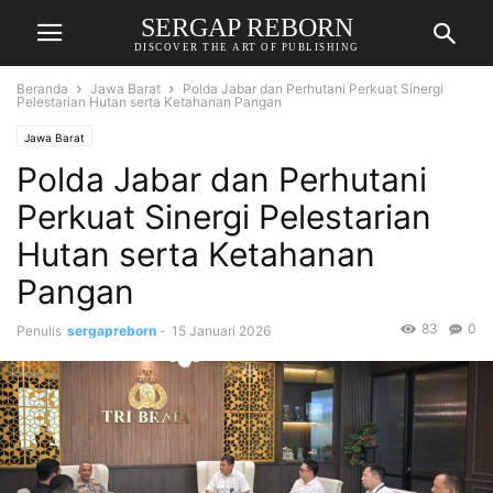
SERGAP REBORN
DISCOVER THE ART OF PUBLISHING
Beranda
Jawa Barat
Polda Jabar dan Perhutani Perkuat Sinergi
Pelestarian Hutan serta Ketahanan Pangan
Jawa Barat
Polda Jabar dan Perhutani
Perkuat Sinergi Pelestarian
Hutan serta Ketahanan
Pangan
83
0
Penulis
sergapreborn
-
15 Januari 2026