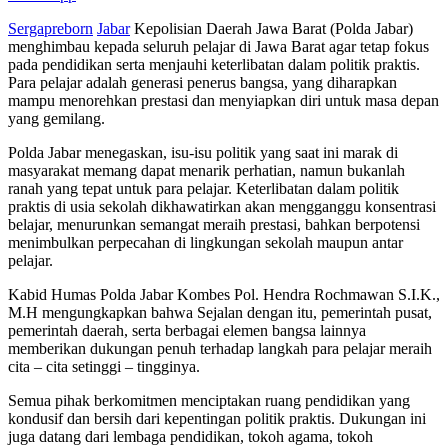
Sergapreborn
Jabar
Kepolisian Daerah Jawa Barat (Polda Jabar)
menghimbau kepada seluruh pelajar di Jawa Barat agar tetap fokus
pada pendidikan serta menjauhi keterlibatan dalam politik praktis.
Para pelajar adalah generasi penerus bangsa, yang diharapkan
mampu menorehkan prestasi dan menyiapkan diri untuk masa depan
yang gemilang.
Polda Jabar menegaskan, isu-isu politik yang saat ini marak di
masyarakat memang dapat menarik perhatian, namun bukanlah
ranah yang tepat untuk para pelajar. Keterlibatan dalam politik
praktis di usia sekolah dikhawatirkan akan mengganggu konsentrasi
belajar, menurunkan semangat meraih prestasi, bahkan berpotensi
menimbulkan perpecahan di lingkungan sekolah maupun antar
pelajar.
Kabid Humas Polda Jabar Kombes Pol. Hendra Rochmawan S.I.K.,
M.H mengungkapkan bahwa Sejalan dengan itu, pemerintah pusat,
pemerintah daerah, serta berbagai elemen bangsa lainnya
memberikan dukungan penuh terhadap langkah para pelajar meraih
cita – cita setinggi – tingginya.
Semua pihak berkomitmen menciptakan ruang pendidikan yang
kondusif dan bersih dari kepentingan politik praktis. Dukungan ini
juga datang dari lembaga pendidikan, tokoh agama, tokoh