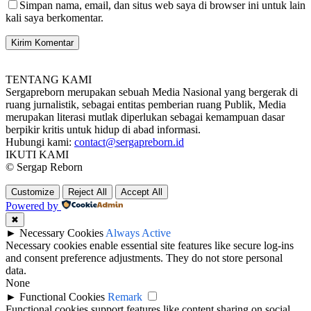
Simpan nama, email, dan situs web saya di browser ini untuk lain
kali saya berkomentar.
TENTANG KAMI
Sergapreborn merupakan sebuah Media Nasional yang bergerak di
ruang jurnalistik, sebagai entitas pemberian ruang Publik, Media
merupakan literasi mutlak diperlukan sebagai kemampuan dasar
berpikir kritis untuk hidup di abad informasi.
Hubungi kami:
contact@sergapreborn.id
IKUTI KAMI
© Sergap Reborn
Customize
Reject All
Accept All
Powered by
✖
►
Necessary Cookies
Always Active
Necessary cookies enable essential site features like secure log-ins
and consent preference adjustments. They do not store personal
data.
None
►
Functional Cookies
Remark
Functional cookies support features like content sharing on social