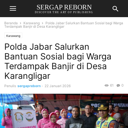
SERGAP REBORN
DISCOVER THE ART OF PUBLISHING
Beranda
Karawang
Polda Jabar Salurkan Bantuan Sosial bagi Warga
Terdampak Banjir di Desa Karangligar
Karawang
Polda Jabar Salurkan
Bantuan Sosial bagi Warga
Terdampak Banjir di Desa
Karangligar
61
0
Penulis
sergapreborn
-
22 Januari 2026