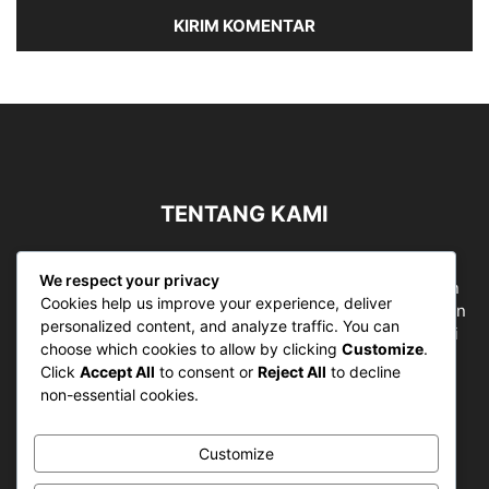
TENTANG KAMI
Sergapreborn merupakan sebuah Media Nasional yang
We respect your privacy
bergerak di ruang jurnalistik, sebagai entitas pemberian
Cookies help us improve your experience, deliver
ruang Publik, Media merupakan literasi mutlak diperlukan
personalized content, and analyze traffic. You can
sebagai kemampuan dasar berpikir kritis untuk hidup di
choose which cookies to allow by clicking
Customize
.
abad informasi.
Click
Accept All
to consent or
Reject All
to decline
non-essential cookies.
Hubungi kami:
contact@sergapreborn.id
Customize
IKUTI KAMI