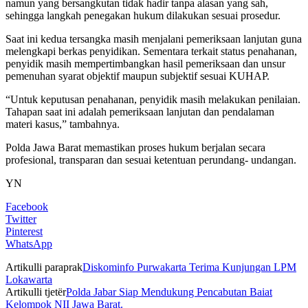
namun yang bersangkutan tidak hadir tanpa alasan yang sah,
sehingga langkah penegakan hukum dilakukan sesuai prosedur.
Saat ini kedua tersangka masih menjalani pemeriksaan lanjutan guna
melengkapi berkas penyidikan. Sementara terkait status penahanan,
penyidik masih mempertimbangkan hasil pemeriksaan dan unsur
pemenuhan syarat objektif maupun subjektif sesuai KUHAP.
“Untuk keputusan penahanan, penyidik masih melakukan penilaian.
Tahapan saat ini adalah pemeriksaan lanjutan dan pendalaman
materi kasus,” tambahnya.
Polda Jawa Barat memastikan proses hukum berjalan secara
profesional, transparan dan sesuai ketentuan perundang- undangan.
YN
Facebook
Twitter
Pinterest
WhatsApp
Artikulli paraprak
Diskominfo Purwakarta Terima Kunjungan LPM
Lokawarta
Artikulli tjetër
Polda Jabar Siap Mendukung Pencabutan Baiat
Kelompok NII Jawa Barat.