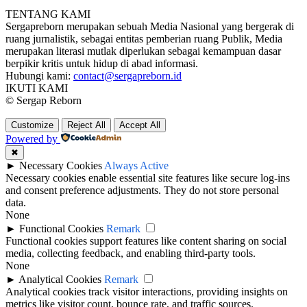
TENTANG KAMI
Sergapreborn merupakan sebuah Media Nasional yang bergerak di
ruang jurnalistik, sebagai entitas pemberian ruang Publik, Media
merupakan literasi mutlak diperlukan sebagai kemampuan dasar
berpikir kritis untuk hidup di abad informasi.
Hubungi kami:
contact@sergapreborn.id
IKUTI KAMI
© Sergap Reborn
Customize
Reject All
Accept All
Powered by
✖
►
Necessary Cookies
Always Active
Necessary cookies enable essential site features like secure log-ins
and consent preference adjustments. They do not store personal
data.
None
►
Functional Cookies
Remark
Functional cookies support features like content sharing on social
media, collecting feedback, and enabling third-party tools.
None
►
Analytical Cookies
Remark
Analytical cookies track visitor interactions, providing insights on
metrics like visitor count, bounce rate, and traffic sources.