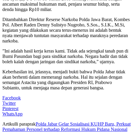
ancaman maksimal hukuman mati, penjara seumur hidup, serta
denda hingga Rp10 miliar.
Ditambahkan Direktur Reserse Narkoba Polda Jawa Barat, Kombes
Pol. Albert Raden Denny Sulistyo Nugroho, S.Sos., S.I.K., M.Si,
kegiatan yang dilakukan secara terus-menerus ini adalah bentuk
nyata menjawab tuntutan masyarakat terhadap maraknya peredaran
narkoba.
”Ini adalah hasil kerja keras kami. Tidak ada sejengkal tanah pun di
Bumi Pasundan bagi para sindikat narkoba. Negara hadir dan tidak
boleh kalah dengan jaringan dan sindikat narkoba,” ujarnya.
Keberhasilan ini, jelasnya, menjadi bukti bahwa Polda Jabar tidak
akan berhenti dalam memerangi narkoba. Hal itu sejalan dengan
semangat Astacita yang digaungkan Presiden RI, Prabowo
Subianto, untuk menjaga masa depan generasi bangsa.
Facebook
Twitter
Pinterest
WhatsApp
Artikulli paraprak
Polda Jabar Gelar Sosialisasi KUHP Baru, Perkuat
Pemahaman Personel terhadap Reformasi Hukum Pidana Nasional