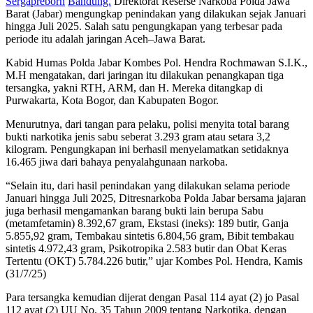
Sergapreborn
Bandung.
Direktorat Reserse Narkoba Polda Jawa
Barat (Jabar) mengungkap penindakan yang dilakukan sejak Januari
hingga Juli 2025. Salah satu pengungkapan yang terbesar pada
periode itu adalah jaringan Aceh–Jawa Barat.
Kabid Humas Polda Jabar Kombes Pol. Hendra Rochmawan S.I.K.,
M.H mengatakan, dari jaringan itu dilakukan penangkapan tiga
tersangka, yakni RTH, ARM, dan H. Mereka ditangkap di
Purwakarta, Kota Bogor, dan Kabupaten Bogor.
Menurutnya, dari tangan para pelaku, polisi menyita total barang
bukti narkotika jenis sabu seberat 3.293 gram atau setara 3,2
kilogram. Pengungkapan ini berhasil menyelamatkan setidaknya
16.465 jiwa dari bahaya penyalahgunaan narkoba.
“Selain itu, dari hasil penindakan yang dilakukan selama periode
Januari hingga Juli 2025, Ditresnarkoba Polda Jabar bersama jajaran
juga berhasil mengamankan barang bukti lain berupa Sabu
(metamfetamin) 8.392,67 gram, Ekstasi (ineks): 189 butir, Ganja
5.855,92 gram, Tembakau sintetis 6.804,56 gram, Bibit tembakau
sintetis 4.972,43 gram, Psikotropika 2.583 butir dan Obat Keras
Tertentu (OKT) 5.784.226 butir,” ujar Kombes Pol. Hendra, Kamis
(31/7/25)
Para tersangka kemudian dijerat dengan Pasal 114 ayat (2) jo Pasal
112 ayat (2) UU No. 35 Tahun 2009 tentang Narkotika, dengan